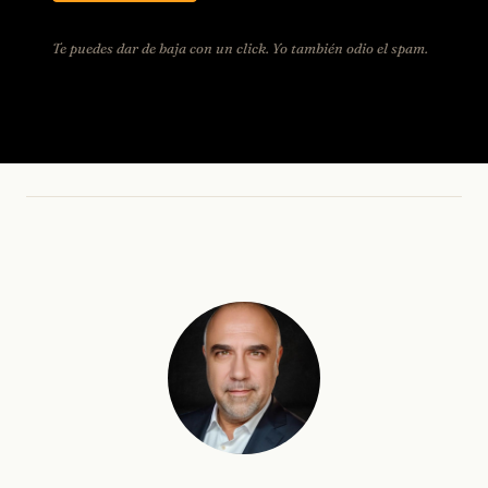
Te puedes dar de baja con un click. Yo también odio el spam.