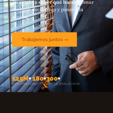
Te ayudo a
saber qué hacer
, tomar
mejores decisiones y pasar a la
acción.
´Trabajemos juntos →
125M
+
180
+
300
+
DESCARGAS
PAÍSES
LIBROS ANALIZADOS