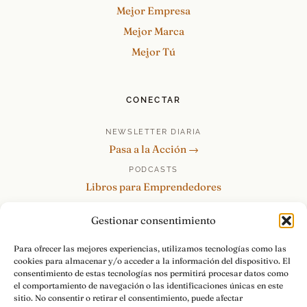
Mejor Empresa
Mejor Marca
Mejor Tú
CONECTAR
NEWSLETTER DIARIA
Pasa a la Acción →
PODCASTS
Libros para Emprendedores
Tu Marca Personal
Gestionar consentimiento
re:Invéntate / PowerSkills
MENTOR360
Para ofrecer las mejores experiencias, utilizamos tecnologías como las
cookies para almacenar y/o acceder a la información del dispositivo. El
HABLAMOS
consentimiento de estas tecnologías nos permitirá procesar datos como
Contacto y consultas →
el comportamiento de navegación o las identificaciones únicas en este
sitio. No consentir o retirar el consentimiento, puede afectar