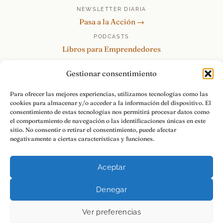
NEWSLETTER DIARIA
Pasa a la Acción →
PODCASTS
Libros para Emprendedores
Tu Marca Personal
Gestionar consentimiento
re:Invéntate / PowerSkills
MENTOR360
Para ofrecer las mejores experiencias, utilizamos tecnologías como las
cookies para almacenar y/o acceder a la información del dispositivo. El
HABLAMOS
consentimiento de estas tecnologías nos permitirá procesar datos como
Contacto y consultas →
el comportamiento de navegación o las identificaciones únicas en este
sitio. No consentir o retirar el consentimiento, puede afectar
negativamente a ciertas características y funciones.
Aceptar
© 2026 Luis Ramos · Libros para Emprendedores
Denegar
Aviso Legal
Privacidad
Cookies
Pasa a la Acción.
Ver preferencias