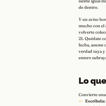
siente igual d
de dentro.
Y un aviso hon
mucho con el an
volverte colec
21. Quédate co
fecha, asume q
verdad tuya y 
entero subray
Lo que
Convierte una 
Escríbela: