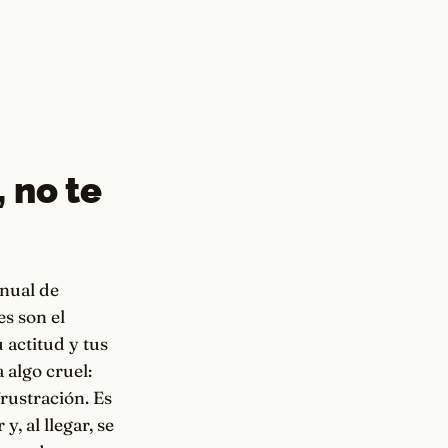
 no te
anual de
es son el
 actitud y tus
 algo cruel:
frustración. Es
, al llegar, se