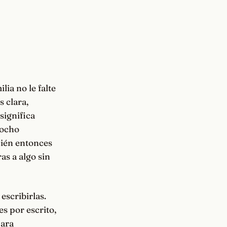
ia no le falte
 clara,
significa
 ocho
cién entonces
as a algo sin
escribirlas.
s por escrito,
para