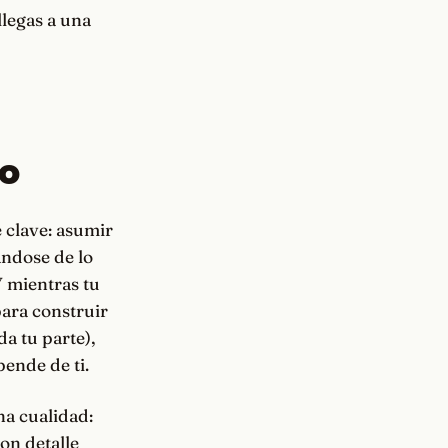
llegas a una
yo
 clave: asumir
ándose de lo
Y mientras tu
para construir
a tu parte),
pende de ti.
na cualidad:
con detalle