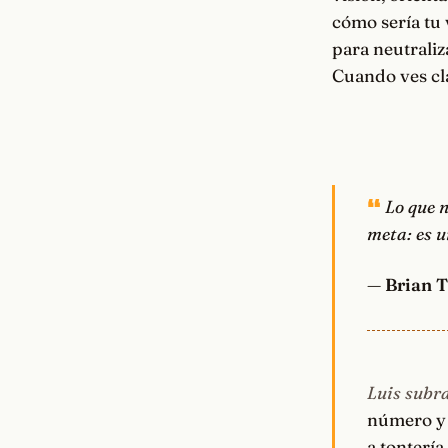
cómo sería tu 
para neutraliz
Cuando ves cla
Lo que n
meta: es u
—
Brian 
Luis subra
número y f
a tontería