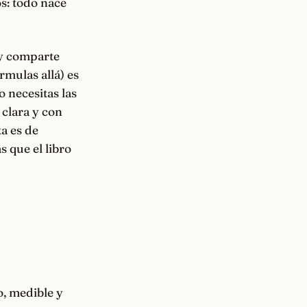
os: todo nace
 y comparte
órmulas allá) es
 necesitas las
 clara y con
a es de
s que el libro
o, medible y