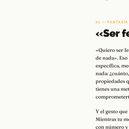
01 — FANTASÍA
«Ser f
«Quiero ser fe
de nada». Eso 
específica, me
nada: ¿cuánto
propiedades q
tienes una met
comprometert
Y el gesto que 
Mientras tu me
con número y f