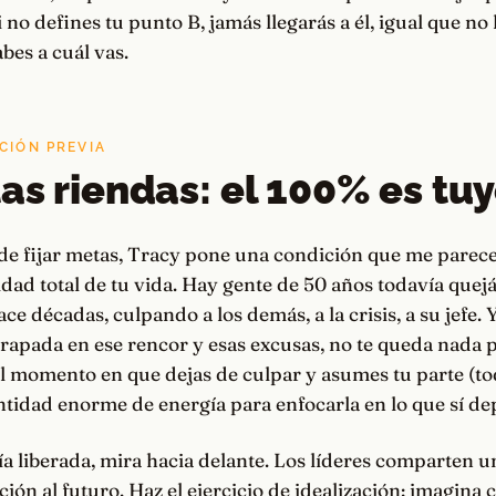
 no defines tu punto B, jamás llegarás a él, igual que no 
bes a cuál vas.
CIÓN PREVIA
as riendas: el 100% es tu
de fijar metas, Tracy pone una condición que me parece
idad total de tu vida. Hay gente de 50 años todavía quej
ce décadas, culpando a los demás, a la crisis, a su jefe. 
trapada en ese rencor y esas excusas, no te queda nada 
el momento en que dejas de culpar y asumes tu parte (tod
ntidad enorme de energía para enfocarla en lo que sí de
a liberada, mira hacia delante. Los líderes comparten u
ción al futuro. Haz el ejercicio de idealización: imagina 