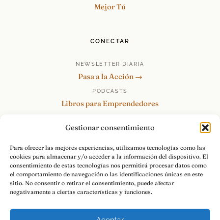
Mejor Tú
CONECTAR
NEWSLETTER DIARIA
Pasa a la Acción →
PODCASTS
Libros para Emprendedores
Tu Marca Personal
Gestionar consentimiento
re:Invéntate / PowerSkills
MENTOR360
Para ofrecer las mejores experiencias, utilizamos tecnologías como las
cookies para almacenar y/o acceder a la información del dispositivo. El
HABLAMOS
consentimiento de estas tecnologías nos permitirá procesar datos como
Contacto y consultas →
el comportamiento de navegación o las identificaciones únicas en este
sitio. No consentir o retirar el consentimiento, puede afectar
negativamente a ciertas características y funciones.
Aceptar