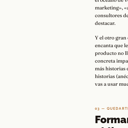
marketing», «
consultores de
destacar.
Y el otro gran
encanta que l
producto no ll
concreta impac
más historias 
historias (ané
vas a usar mu
03 — QUEDART
Formar