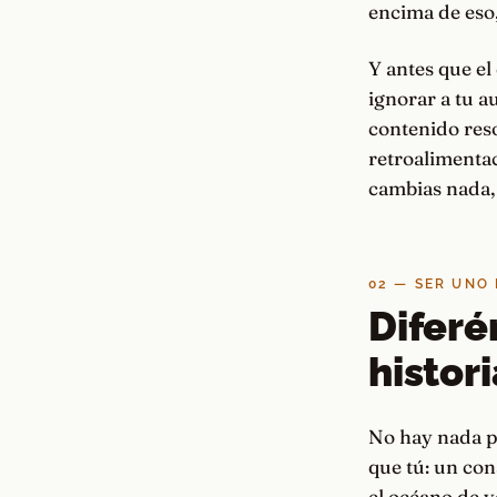
encima de eso,
Y antes que el
ignorar a tu a
contenido reso
retroalimenta
cambias nada, 
02 — SER UNO
Diferé
histor
No hay nada p
que tú: un co
el océano de v