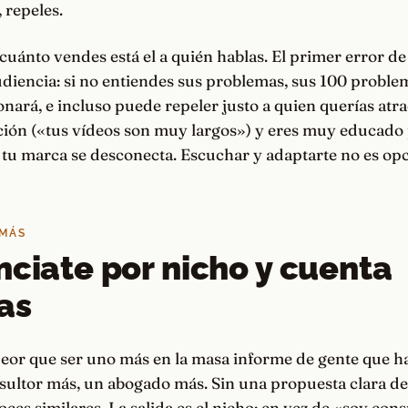
 repeles.
 cuánto vendes está el a quién hablas. El primer error de
udiencia: si no entiendes sus problemas, sus 100 probl
nará, e incluso puede repeler justo a quien querías atrae
ción («tus vídeos son muy largos») y eres muy educado
tu marca se desconecta. Escuchar y adaptarte no es opc
 MÁS
nciate por nicho y cuenta
ias
eor que ser uno más en la masa informe de gente que h
nsultor más, un abogado más. Sin una propuesta clara d
oces similares. La salida es el nicho: en vez de «soy cons