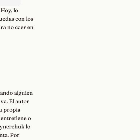
Hoy, lo
uedas con los
ara no caer en
uando alguien
 va. El autor
su propia
 entretiene o
aynerchuk lo
nta. Por