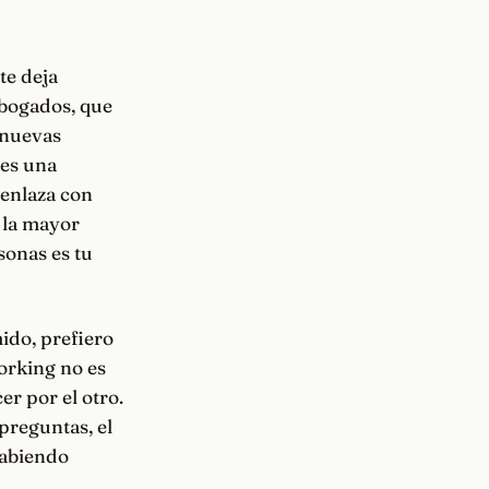
te deja
abogados, que
 nuevas
 es una
 enlaza con
 la mayor
sonas es tu
mido, prefiero
orking no es
er por el otro.
preguntas, el
habiendo