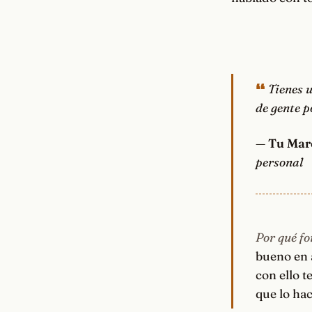
Tienes 
de gente p
—
Tu Mar
personal
Por qué fo
bueno en a
con ello t
que lo hac