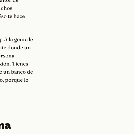
uchos
Eso te hace
. A la gente le
ente donde un
ersona
xión. Tienes
ye un banco de
no, porque lo
una