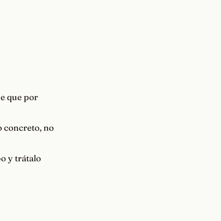
de que por
o concreto, no
o y trátalo