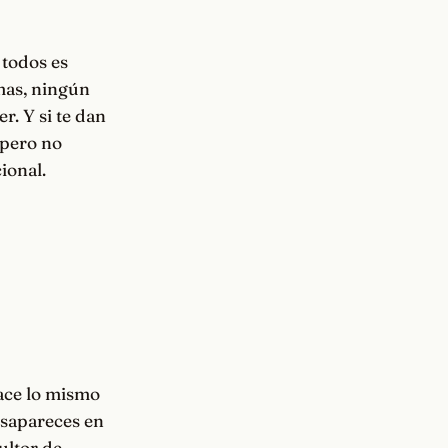
 todos es
emas, ningún
r. Y si te dan
 pero no
ional.
ace lo mismo
esapareces en
ultor de