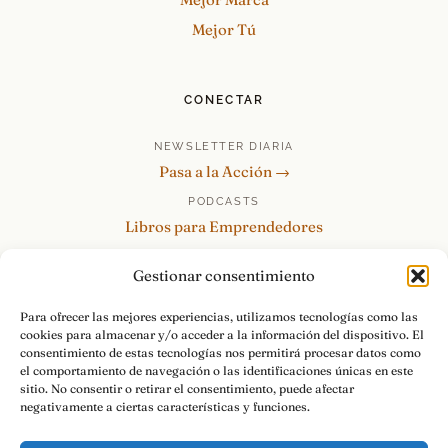
Mejor Tú
CONECTAR
NEWSLETTER DIARIA
Pasa a la Acción →
PODCASTS
Libros para Emprendedores
Tu Marca Personal
Gestionar consentimiento
re:Invéntate / PowerSkills
MENTOR360
Para ofrecer las mejores experiencias, utilizamos tecnologías como las
cookies para almacenar y/o acceder a la información del dispositivo. El
HABLAMOS
consentimiento de estas tecnologías nos permitirá procesar datos como
Contacto y consultas →
el comportamiento de navegación o las identificaciones únicas en este
sitio. No consentir o retirar el consentimiento, puede afectar
negativamente a ciertas características y funciones.