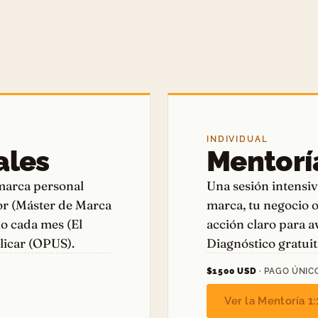
INDIVIDUAL
ales
Mentoría
marca personal
Una sesión intensi
or (Máster de Marca
marca, tu negocio o
io cada mes (El
acción claro para 
blicar (OPUS).
Diagnóstico gratuit
$1500 USD
· PAGO ÚNIC
Ver la Mentoría 1