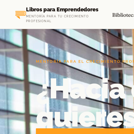
Saltar
Libros para Emprendedores
al
Bibliotec
MENTORÍA PARA TU CRECIMIENTO
contenido
PROFESIONAL
MENTORÍA PARA EL CRECIMIENTO PRO
¿Hacia
quiere