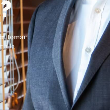
?
er
, tomar
 a la