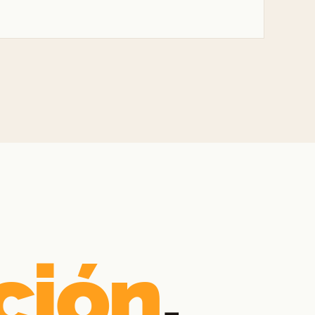
ción
.