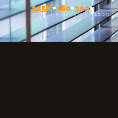
125M
+
180
+
300
+
DESCARGAS
PAÍSES
LIBROS ANALIZADOS