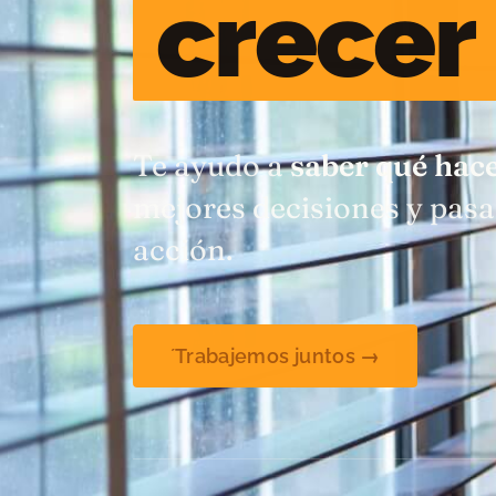
crecer
Te ayudo a
saber qué hac
mejores decisiones y pasar
acción.
´Trabajemos juntos →