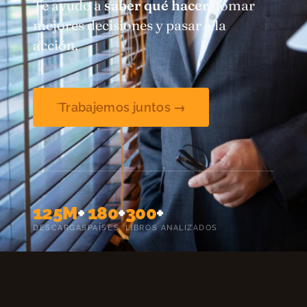
Te ayudo a
saber qué hacer
, tomar
mejores decisiones y pasar a la
acción.
´Trabajemos juntos →
125M
+
180
+
300
+
DESCARGAS
PAÍSES
LIBROS ANALIZADOS