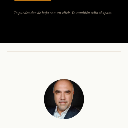
Te puedes dar de baja con un click. Yo también odio el spam.