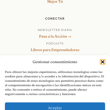
Mejor Tú
CONECTAR
NEWSLETTER DIARIA
Pasa a la Acción →
PODCASTS
Libros para Emprendedores
Tu Marca Personal
Gestionar consentimiento
re:Invéntate / PowerSkills
MENTOR360
Para ofrecer las mejores experiencias, utilizamos tecnologías como las
cookies para almacenar y/o acceder a la información del dispositivo. El
HABLAMOS
consentimiento de estas tecnologías nos permitirá procesar datos como
Contacto y consultas →
el comportamiento de navegación o las identificaciones únicas en este
sitio. No consentir o retirar el consentimiento, puede afectar
negativamente a ciertas características y funciones.
Aceptar