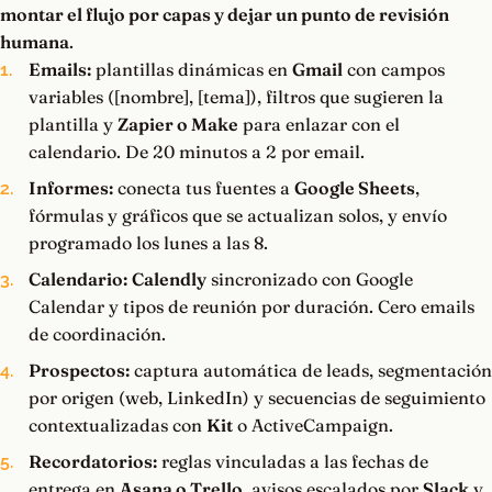
montar el flujo por capas y dejar un punto de revisión
humana
.
Emails:
plantillas dinámicas en
Gmail
con campos
variables ([nombre], [tema]), filtros que sugieren la
plantilla y
Zapier o Make
para enlazar con el
calendario. De 20 minutos a 2 por email.
Informes:
conecta tus fuentes a
Google Sheets
,
fórmulas y gráficos que se actualizan solos, y envío
programado los lunes a las 8.
Calendario:
Calendly
sincronizado con Google
Calendar y tipos de reunión por duración. Cero emails
de coordinación.
Prospectos:
captura automática de leads, segmentación
por origen (web, LinkedIn) y secuencias de seguimiento
contextualizadas con
Kit
o ActiveCampaign.
Recordatorios:
reglas vinculadas a las fechas de
entrega en
Asana o Trello
, avisos escalados por
Slack
y