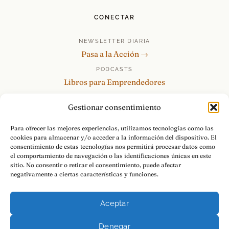
CONECTAR
NEWSLETTER DIARIA
Pasa a la Acción →
PODCASTS
Libros para Emprendedores
Tu Marca Personal
Gestionar consentimiento
re:Invéntate / PowerSkills
MENTOR360
Para ofrecer las mejores experiencias, utilizamos tecnologías como las
cookies para almacenar y/o acceder a la información del dispositivo. El
HABLAMOS
consentimiento de estas tecnologías nos permitirá procesar datos como
Contacto y consultas →
el comportamiento de navegación o las identificaciones únicas en este
sitio. No consentir o retirar el consentimiento, puede afectar
negativamente a ciertas características y funciones.
Aceptar
© 2026 Luis Ramos · Libros para Emprendedores
Denegar