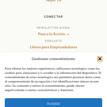
CONECTAR
NEWSLETTER DIARIA
Pasa a la Acción →
PODCASTS
Libros para Emprendedores
Tu Marca Personal
Gestionar consentimiento
re:Invéntate / PowerSkills
MENTOR360
Para ofrecer las mejores experiencias, utilizamos tecnologías como las
cookies para almacenar y/o acceder a la información del dispositivo. El
HABLAMOS
consentimiento de estas tecnologías nos permitirá procesar datos como
Contacto y consultas →
el comportamiento de navegación o las identificaciones únicas en este
sitio. No consentir o retirar el consentimiento, puede afectar
negativamente a ciertas características y funciones.
Aceptar