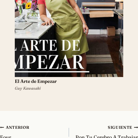
El Arte de Empezar
Guy Kawasaki
Navegación
ANTERIOR
SIGUIENTE
de
Four
Pon Tu Cerebro A Trabajar