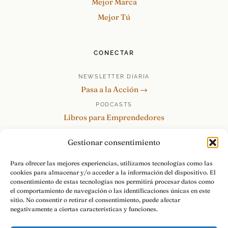
Mejor Marca
Mejor Tú
CONECTAR
NEWSLETTER DIARIA
Pasa a la Acción →
PODCASTS
Libros para Emprendedores
Tu Marca Personal
Gestionar consentimiento
re:Invéntate / PowerSkills
MENTOR360
Para ofrecer las mejores experiencias, utilizamos tecnologías como las
cookies para almacenar y/o acceder a la información del dispositivo. El
HABLAMOS
consentimiento de estas tecnologías nos permitirá procesar datos como
Contacto y consultas →
el comportamiento de navegación o las identificaciones únicas en este
sitio. No consentir o retirar el consentimiento, puede afectar
negativamente a ciertas características y funciones.