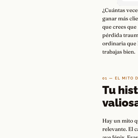
¿Cuántas veces
ganar más clie
que crees que 
pérdida traumá
ordinaria que 
trabajas bien.
01 — EL MITO 
Tu hist
valios
Hay un mito qu
relevante. El 
ave fénix. Esa