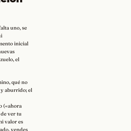
alta uno, se
i
ento inicial
nuevas
zuelo, el
mino, qué no
y aburrido; el
do («ahora
de ver tu
i valor es
tado, vendes