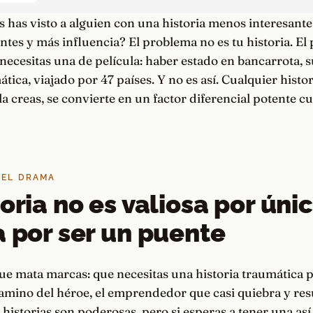
 has visto a alguien con una historia menos interesante
ntes y más influencia? El problema no es tu historia. El
necesitas una de película: haber estado en bancarrota, 
tica, viajado por 47 países. Y no es así. Cualquier histor
la creas, se convierte en un factor diferencial potente c
DEL DRAMA
oria no es valiosa por únic
a por ser un puente
e mata marcas: que necesitas una historia traumática p
camino del héroe, el emprendedor que casi quiebra y re
s historias son poderosas, pero si esperas a tener una as