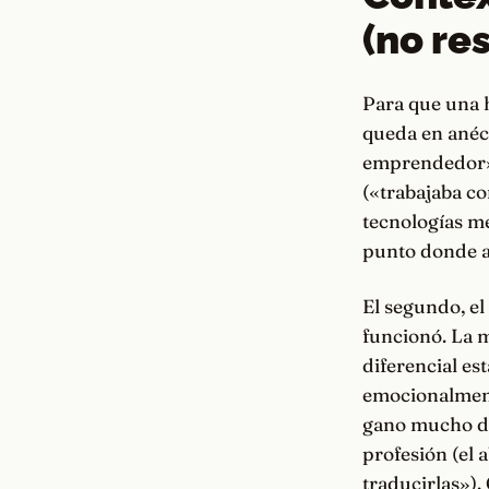
(no re
Para que una hi
queda en anécd
emprendedor» (
(«trabajaba c
tecnologías me
punto donde al
El segundo, el
funcionó. La m
diferencial es
emocionalmente
gano mucho di
profesión (el 
traducirlas»)