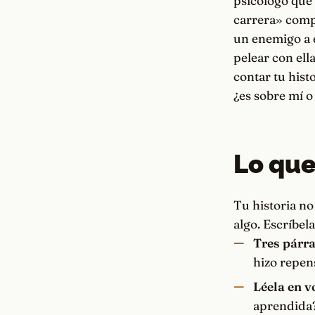
psicólogo que 
carrera» comp
un enemigo a e
pelear con ell
contar tu hist
¿es sobre mí o
Lo que
Tu historia no
algo. Escríbela
Tres párra
hizo repens
Léela en vo
aprendida