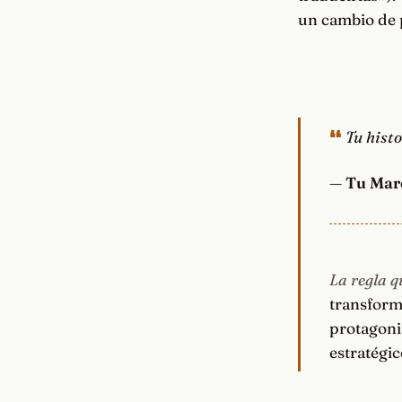
un cambio de p
Tu histo
—
Tu Mar
La regla q
transforma
protagonis
estratégic