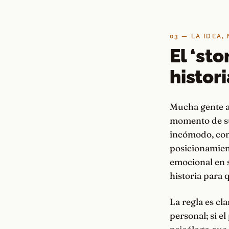
03 — LA IDEA,
El ‘st
histori
Mucha gente ar
momento de su
incómodo, como
posicionamien
emocional en s
historia para 
La regla es cla
personal; si el