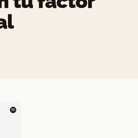
n tu factor
al