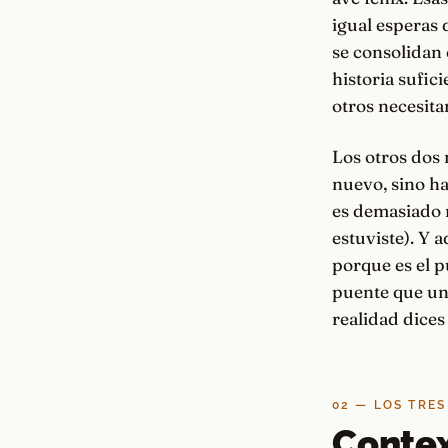
igual esperas 
se consolidan 
historia sufic
otros necesita
Los otros dos 
nuevo, sino h
es demasiado n
estuviste). Y a
porque es el p
puente que une
realidad dices
02 — LOS TRES
Contex