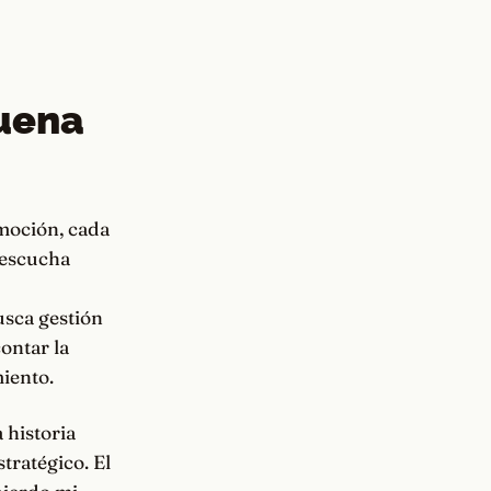
buena
emoción, cada
 escucha
usca gestión
contar la
miento.
a historia
stratégico. El