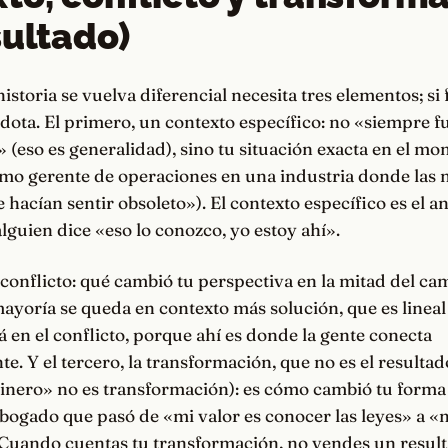
sultado)
storia se vuelva diferencial necesita tres elementos; si f
ota. El primero, un contexto específico: no «siempre fu
eso es generalidad), sino tu situación exacta en el mom
omo gerente de operaciones en una industria donde las 
 hacían sentir obsoleto»). El contexto específico es el an
guien dice «eso lo conozco, yo estoy ahí».
 conflicto: qué cambió tu perspectiva en la mitad del ca
ayoría se queda en contexto más solución, que es lineal 
tá en el conflicto, porque ahí es donde la gente conecta
. Y el tercero, la transformación, que no es el resulta
nero» no es transformación): es cómo cambió tu forma 
abogado que pasó de «mi valor es conocer las leyes» a «m
. Cuando cuentas tu transformación, no vendes un resul