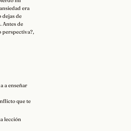
pierdo mi
 ansiedad era
 dejas de
. Antes de
o perspectiva?,
da a enseñar
nflicto que te
a lección