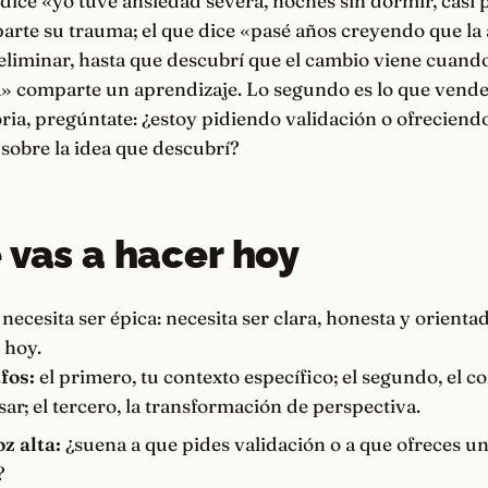
dice «yo tuve ansiedad severa, noches sin dormir, casi 
arte su trauma; el que dice «pasé años creyendo que la
liminar, hasta que descubrí que el cambio viene cuando
a» comparte un aprendizaje. Lo segundo es lo que vende
oria, pregúntate: ¿estoy pidiendo validación o ofreciend
 sobre la idea que descubrí?
 vas a hacer hoy
 necesita ser épica: necesita ser clara, honesta y orienta
 hoy.
fos:
el primero, tu contexto específico; el segundo, el co
ar; el tercero, la transformación de perspectiva.
z alta:
¿suena a que pides validación o a que ofreces un
?