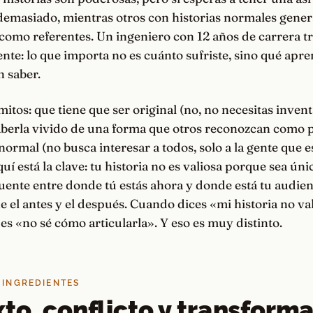
demasiado, mientras otros con historias normales gener
como referentes. Un ingeniero con 12 años de carrera tr
iente: lo que importa no es cuánto sufriste, sino qué apr
n saber.
mitos: que tiene que ser original (no, no necesitas inven
aberla vivido de una forma que otros reconozcan como p
ormal (no busca interesar a todos, solo a la gente que 
quí está la clave: tu historia no es valiosa porque sea úni
uente entre donde tú estás ahora y donde está tu audienc
 el antes y el después. Cuando dices «mi historia no val
 es «no sé cómo articularla». Y eso es muy distinto.
 INGREDIENTES
to, conflicto y transform