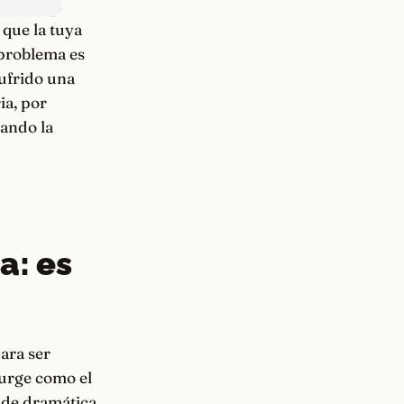
 que la tuya
 problema es
sufrido una
ia, por
uando la
a: es
ara ser
surge como el
í de dramática,