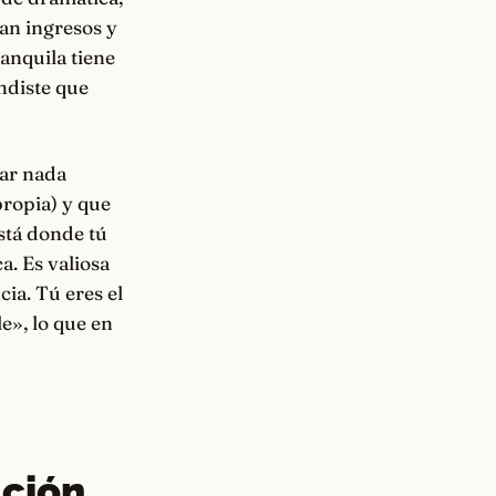
an ingresos y
anquila tiene
endiste que
tar nada
ropia) y que
está donde tú
ca. Es valiosa
ia. Tú eres el
e», lo que en
ación