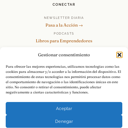
CONECTAR
NEWSLETTER DIARIA
Pasa a la Acción →
PODCASTS
Libros para Emprendedores
Tu Marca Personal
Gestionar consentimiento
re:Invéntate / PowerSkills
MENTOR360
Para ofrecer las mejores experiencias, utilizamos tecnologías como las
cookies para almacenar y/o acceder a la información del dispositivo. El
HABLAMOS
consentimiento de estas tecnologías nos permitirá procesar datos como
Contacto y consultas →
el comportamiento de navegación o las identificaciones únicas en este
sitio. No consentir o retirar el consentimiento, puede afectar
negativamente a ciertas características y funciones.
Aceptar
© 2026 Luis Ramos · Libros para Emprendedores
Denegar
Aviso Legal
Privacidad
Cookies