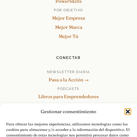
PowerSkills
POR OBJETIVO
Mejor Empresa
Mejor Marca
Mejor Tú
CONECTAR
NEWSLETTER DIARIA
Pasa a la Acción →
PODCASTS
Libros para Emprendedores
Tu Marca Personal
Gestionar consentimiento
re:Invéntate / PowerSkills
MENTOR360
Para ofrecer las mejores experiencias, utilizamos tecnologías como las
cookies para almacenar y/o acceder a la información del dispositivo. El
HABLAMOS
consentimiento de estas tecnologías nos permitirá procesar datos como