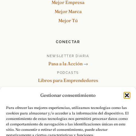
Mejor Empresa
Mejor Marca
Mejor Tú
CONECTAR
NEWSLETTER DIARIA
Pasa a la Acción →
PODCASTS
Libros para Emprendedores
Tu Marca Personal
Gestionar consentimiento
re:Invéntate / PowerSkills
MENTOR360
Para ofrecer las mejores experiencias, utilizamos tecnologías como las
cookies para almacenar y/o acceder a la información del dispositivo. El
HABLAMOS
consentimiento de estas tecnologías nos permitirá procesar datos como
Contacto y consultas →
el comportamiento de navegación o las identificaciones únicas en este
sitio. No consentir o retirar el consentimiento, puede afectar
negativamente a ciertas características y funciones.