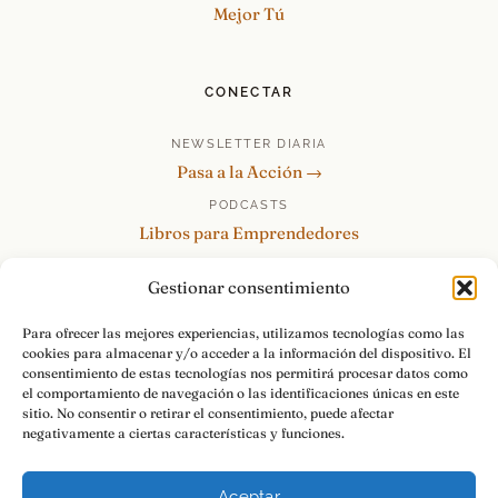
Mejor Tú
CONECTAR
NEWSLETTER DIARIA
Pasa a la Acción →
PODCASTS
Libros para Emprendedores
Tu Marca Personal
Gestionar consentimiento
re:Invéntate / PowerSkills
MENTOR360
Para ofrecer las mejores experiencias, utilizamos tecnologías como las
cookies para almacenar y/o acceder a la información del dispositivo. El
HABLAMOS
consentimiento de estas tecnologías nos permitirá procesar datos como
Contacto y consultas →
el comportamiento de navegación o las identificaciones únicas en este
sitio. No consentir o retirar el consentimiento, puede afectar
negativamente a ciertas características y funciones.
Aceptar