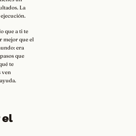
ultados. La
 ejecución.
o que a ti te
r mejor que el
mundo: era
 pasos que
qué te
s ven
 ayuda.
 el