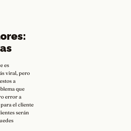
ores:
tas
e es
s viral, pero
estos a
oblema que
ro error a
 para el cliente
lientes serán
puedes