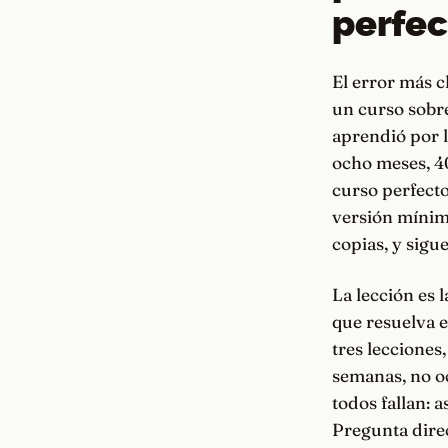
perfec
El error más c
un curso sobre
aprendió por l
ocho meses, 40
curso perfect
versión mínim
copias, y sigu
La lección es 
que resuelva e
tres lecciones,
semanas, no oc
todos fallan: 
Pregunta direc