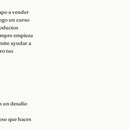
empo a vender
uego un curso
roductos
iempre empieza
rmite ayudar a
ro tus
n un desafío
 eso que haces