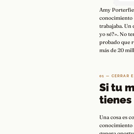
Amy Porterfiel
conocimiento 
trabajaba. Un 
yo sé?». No te
probado que re
más de 20 mill
01 — CERRAR 
Si tu 
tienes
Una cosa es co
conocimiento d
genera oportun