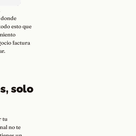
u
, donde
todo esto que
imiento
gocio factura
ar.
s, solo
r tu
nal no te
tienes un