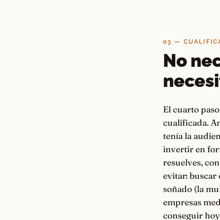
03 — CUALIFIC
No nec
necesi
El cuarto paso
cualificada. A
tenía la audie
invertir en f
resuelves, con
evitar: buscar 
soñado (la mul
empresas medi
conseguir hoy