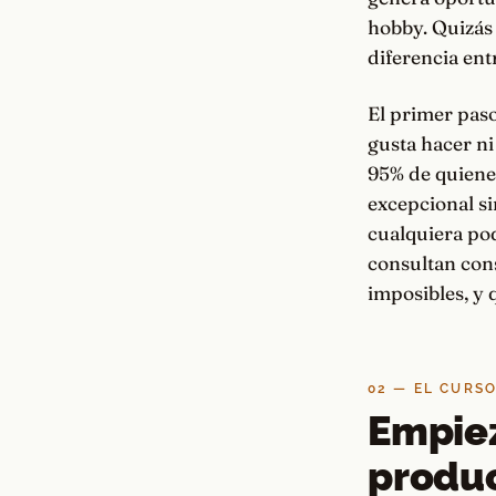
hobby. Quizás 
diferencia ent
El primer paso 
gusta hacer ni
95% de quiene
excepcional s
cualquiera pod
consultan con
imposibles, y 
02 — EL CURS
Empiez
produc