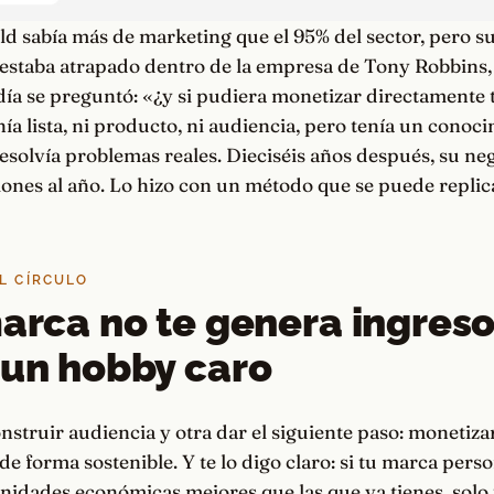
d sabía más de marketing que el 95% del sector, pero s
estaba atrapado dentro de la empresa de Tony Robbins
día se preguntó: «¿y si pudiera monetizar directamente 
nía lista, ni producto, ni audiencia, pero tenía un conoc
solvía problemas reales. Dieciséis años después, su ne
ones al año. Lo hizo con un método que se puede replic
EL CÍRCULO
marca no te genera ingreso
 un hobby caro
nstruir audiencia y otra dar el siguiente paso: monetiza
e forma sostenible. Y te lo digo claro: si tu marca perso
idades económicas mejores que las que ya tienes, solo 