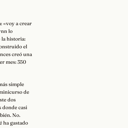
: «voy a crear
ynn lo
la historia:
onstruido el
onces creó una
er mes: 350
 más simple
 minicurso de
iste dos
s donde casi
bién. No.
é ha gastado