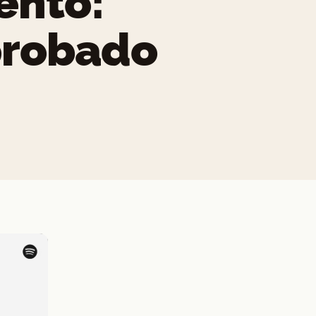
ento:
probado