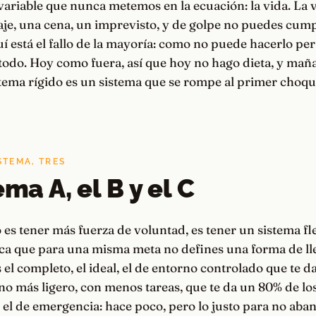
ariable que nunca metemos en la ecuación: la vida. La 
je, una cena, un imprevisto, y de golpe no puedes cumpl
uí está el fallo de la mayoría: como no puede hacerlo perf
todo. Hoy como fuera, así que hoy no hago dieta, y mañ
stema rígido es un sistema que se rompe al primer choqu
STEMA, TRES
ema A, el B y el C
 es tener más fuerza de voluntad, es tener un sistema fle
fica que para una misma meta no defines una forma de lleg
 el completo, el ideal, el de entorno controlado que te da
no más ligero, con menos tareas, que te da un 80% de los
s el de emergencia: hace poco, pero lo justo para no aba