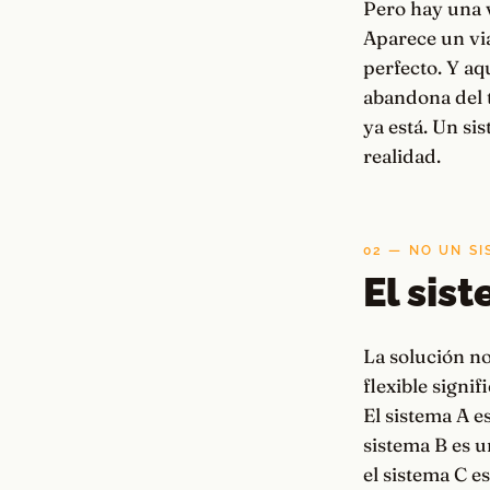
Pero hay una v
Aparece un via
perfecto. Y aq
abandona del 
ya está. Un si
realidad.
02 — NO UN SI
El sist
La solución no
flexible signi
El sistema A es
sistema B es u
el sistema C e