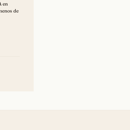
A en
 menos de