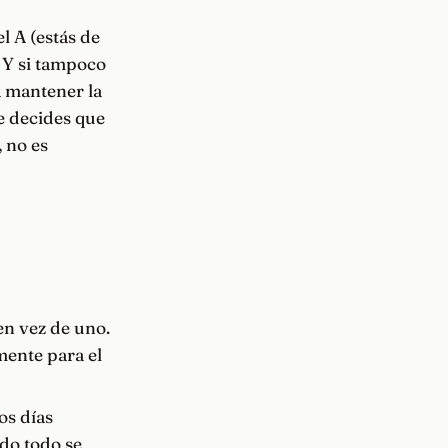
l A (estás de
B. Y si tampoco
a mantener la
ue decides que
, no es
en vez de uno.
 mente para el
os días
do todo se