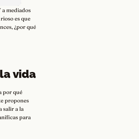
 Y a mediados
urioso es que
onces, ¿por qué
la vida
 a por qué
 te propones
salir a la
anificas para