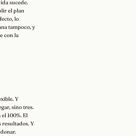
vida sucede.
ir el plan
ecto, lo
ana tampoco, y
e con la
xible. Y
ar, sino tres.
 el 100%. El
 resultados. Y
ndonar.