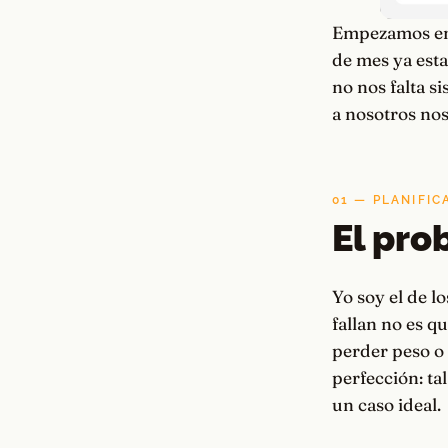
Empezamos ener
de mes ya esta
no nos falta s
a nosotros nos
01 — PLANIFI
El pro
Yo soy el de l
fallan no es q
perder peso o 
perfección: tal
un caso ideal.