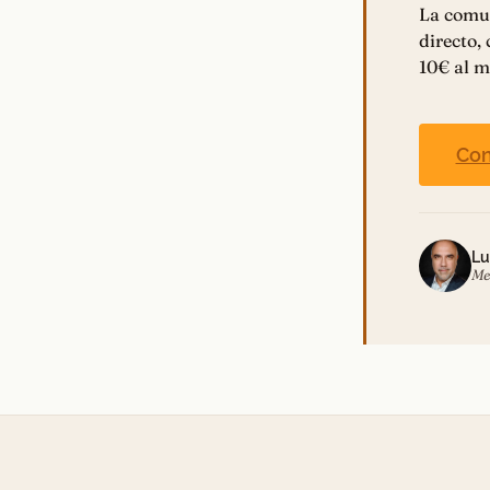
La comu
directo,
10€ al m
Con
Lu
Me