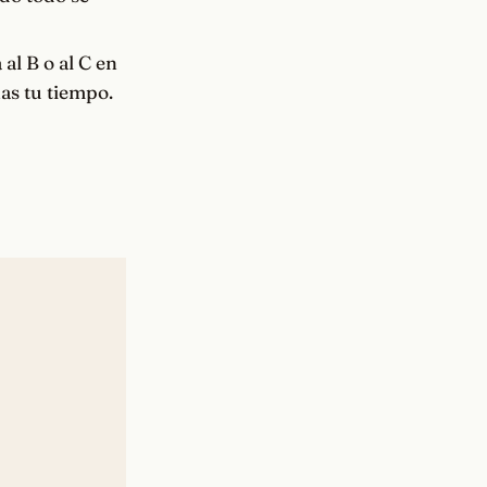
al B o al C en
nas tu tiempo.