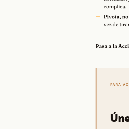
complica.
Pivota, n
vez de tira
Pasa a la Acc
PARA A
Úne