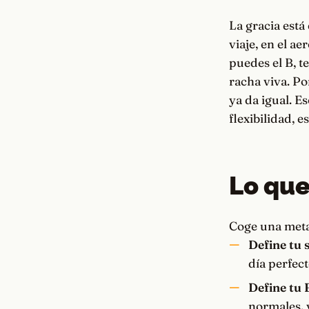
La gracia está
viaje, en el ae
puedes el B, t
racha viva. Po
ya da igual. Es
flexibilidad, 
Lo que
Coge una meta 
Define tu 
día perfect
Define tu B
normales, 