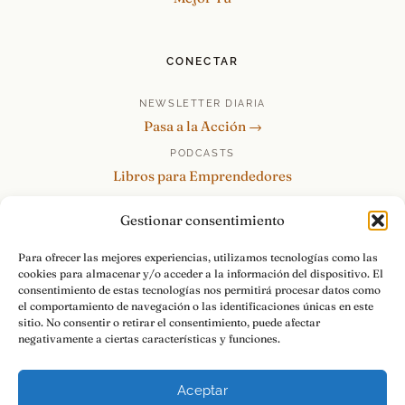
CONECTAR
NEWSLETTER DIARIA
Pasa a la Acción →
PODCASTS
Libros para Emprendedores
Tu Marca Personal
Gestionar consentimiento
re:Invéntate / PowerSkills
MENTOR360
Para ofrecer las mejores experiencias, utilizamos tecnologías como las
cookies para almacenar y/o acceder a la información del dispositivo. El
HABLAMOS
consentimiento de estas tecnologías nos permitirá procesar datos como
Contacto y consultas →
el comportamiento de navegación o las identificaciones únicas en este
sitio. No consentir o retirar el consentimiento, puede afectar
negativamente a ciertas características y funciones.
Aceptar