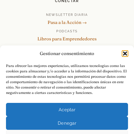
CONECTAR
NEWSLETTER DIARIA
Pasa a la Acción →
PODCASTS
Libros para Emprendedores
Tu Marca Personal
Gestionar consentimiento
re:Invéntate / PowerSkills
MENTOR360
Para ofrecer las mejores experiencias, utilizamos tecnologías como las
cookies para almacenar y/o acceder a la información del dispositivo. El
HABLAMOS
consentimiento de estas tecnologías nos permitirá procesar datos como
Contacto y consultas →
el comportamiento de navegación o las identificaciones únicas en este
sitio. No consentir o retirar el consentimiento, puede afectar
negativamente a ciertas características y funciones.
Aceptar
© 2026 Luis Ramos · Libros para Emprendedores
Denegar
Aviso Legal
Privacidad
Cookies
Pasa a la Acción.