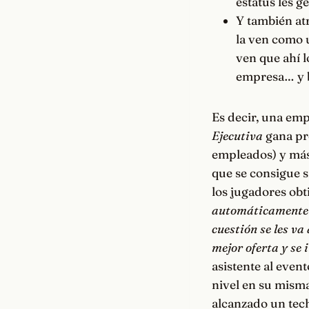
estatus les 
Y también atr
la ven como 
ven que ahí 
empresa… y b
Es decir, una emp
Ejecutiva
gana pre
empleados) y más 
que se consigue 
los jugadores obt
automáticamente qu
cuestión se les va
mejor oferta y se i
asistente al even
nivel en su mism
alcanzado un tec