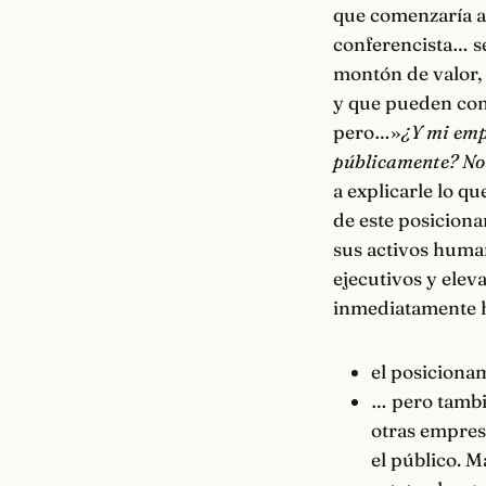
que comenzaría a
conferencista… se
montón de valor, 
y que pueden conv
pero…»
¿Y mi emp
públicamente? No 
a explicarle lo 
de este posiciona
sus activos huma
ejecutivos y elev
inmediatamente h
el posiciona
… pero tambi
otras empresa
el público. M