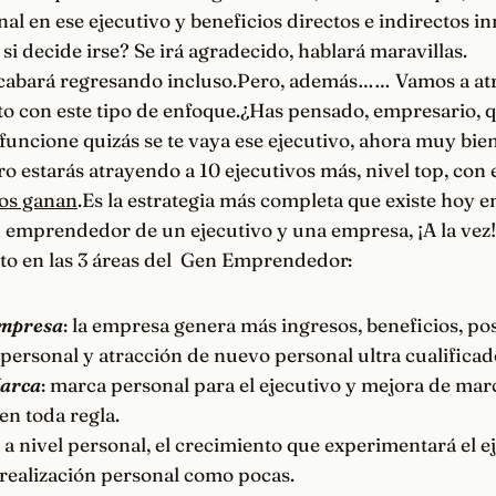
nal en ese ejecutivo y beneficios directos e indirectos i
si decide irse? Se irá agradecido, hablará maravillas.
abará regresando incluso.Pero, además…… Vamos a atr
o con este tipo de enfoque.¿Has pensado, empresario, q
o funcione quizás se te vaya ese ejecutivo, ahora muy bie
 estarás atrayendo a 10 ejecutivos más, nivel top, con 
os ganan
.Es la estrategia más completa que existe hoy e
n emprendedor de un ejecutivo y una empresa, ¡A la vez
to en las 3 áreas del Gen Emprendedor:
mpresa
: la empresa genera más ingresos, beneficios, po
 personal y atracción de nuevo personal ultra cualifica
arca
: marca personal para el ejecutivo y mejora de mar
n toda regla.
: a nivel personal, el crecimiento que experimentará el e
 realización personal como pocas.