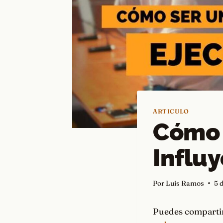
ARTICULO
Cómo 
Influ
Por
Luis Ramos
5 
Puedes compartir