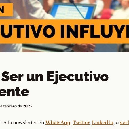
Ser un Ejecutivo
yente
de febrero de 2023
 esta newsletter en
WhatsApp
,
Twitter
,
LinkedIn
, o
verl