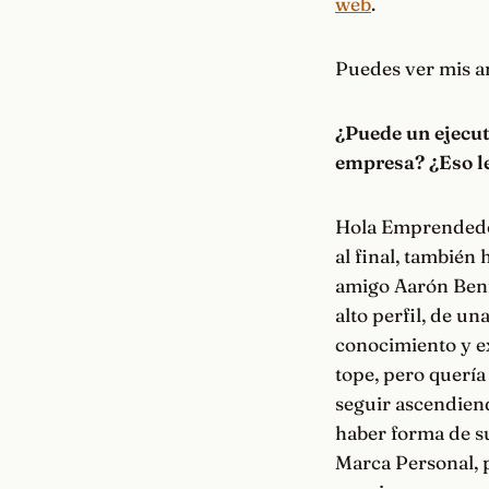
web
.
Puedes ver mis a
¿
Puede un ejecu
empresa? ¿Eso l
Hola Emprendedor
al final, también
amigo Aarón Benít
alto perfil, de u
conocimiento y e
tope, pero quería
seguir ascendiend
haber forma de s
Marca Personal, p