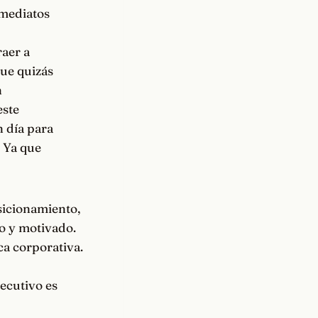
nmediatos
aer a
ue quizás
n
este
n día para
! Ya que
sicionamiento,
do y motivado.
ca corporativa.
jecutivo es