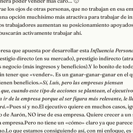
genera poder vender más caro… 🙂
ae los ojos de otras personas, que no trabajan en esa e
una opción muchísimo más atractiva para trabajar de in
los trabajadores aumentan su posicionamiento apoyados
uscarán activamente trabajar ahí.
resa que apuesta por desarrollar esta
Influencia Person
stigio directo (en su mercado), prestigio indirecto (atra
negocio (más ingresos y beneficios).Y lo bonito de todo 
sin tener que «vender». Es un ganar-ganar-ganar en el 
ienen beneficios.»
Sí, Luís, pero las empresas piensan
e, cuando este tipo de acciones se plantean, el ejecutivo
 a ir de la empresa porque al ser figura más relevante, le l
rá.
«Pues sí y no.El ejecutivo quiere en muchos casos, ig
to de Aarón, NO irse de esa empresa. Quiere crecer a un 
a empresa.Pero no tiene un «cómo» claro ya que parece
ho.Lo que estamos consiguiendo así, con mi enfoque, es