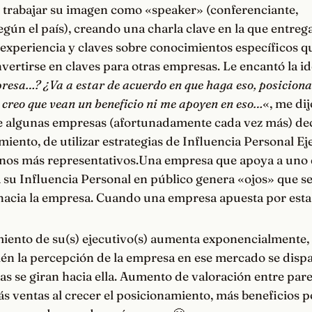
 trabajar su imagen como «speaker» (conferenciante,
gún el país), creando una charla clave en la que entreg
experiencia y claves sobre conocimientos específicos que
ertirse en claves para otras empresas. Le encantó la id
resa…? ¿Va a estar de acuerdo en que haga eso, posicio
creo que vean un beneficio ni me apoyen en eso…
«, me di
que algunas empresas (afortunadamente cada vez más) de
miento, de utilizar estrategias de Influencia Personal Ej
nos más representativos.Una empresa que apoya a uno 
a su Influencia Personal en público genera «ojos» que se
acia la empresa. Cuando una empresa apuesta por esta 
miento de su(s) ejecutivo(s) aumenta exponencialmente, 
én la percepción de la empresa en ese mercado se dispa
s se giran hacia ella. Aumento de valoración entre pare
ás ventas al crecer el posicionamiento, más beneficios 