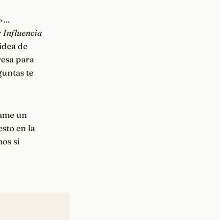
o»…
r
Influencia
idea de
resa para
guntas te
víame un
sto en la
os si