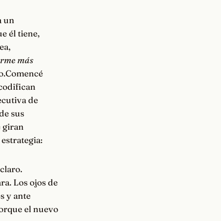
a un
 él tiene,
ea,
narme más
jo.Comencé
codifican
ecutiva de
de sus
 giran
estrategia:
claro.
ra. Los ojos de
s y ante
porque el nuevo