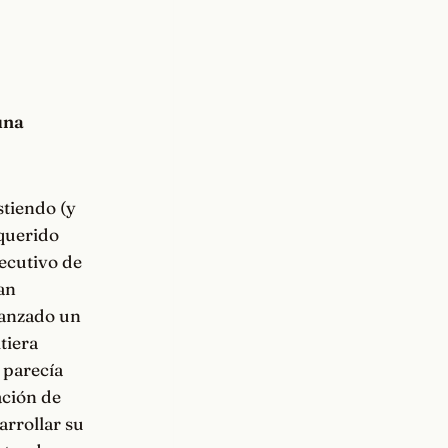
una
tiendo (y
 querido
ecutivo de
an
canzado un
tiera
 parecía
ación de
arrollar su