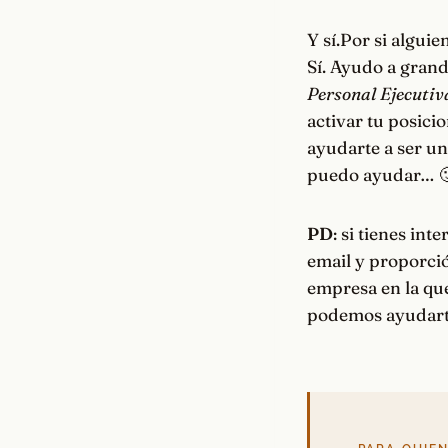
Y sí.Por si algui
Sí. Ayudo a grand
Personal Ejecuti
activar tu posic
ayudarte a ser u
puedo ayudar… 
PD
: si tienes in
email y proporció
empresa en la que
podemos ayudarte 