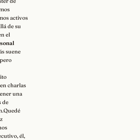
ster de
imos
imos activos
llá de su
en el
rsonal
ás suene
 pero
ito
 en charlas
 tener una
s de
an.Quedé
z
nos
utivo, él,