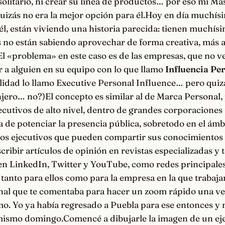
olitario, ni crear su línea de productos… por eso mi Má
uizás no era la mejor opción para él.Hoy en día muchís
él, están viviendo una historia parecida: tienen muchís
 no están sabiendo aprovechar de forma creativa, más a
í. El «problema» en este caso es de las empresas, que no v
r a alguien en su equipo con lo que llamo
Influencia Pe
lidad lo llamo Executive Personal Influence… pero quiz
jero… no?)El concepto es similar al de Marca Personal,
ecutivos de alto nivel, dentro de grandes corporaciones
a de potenciar la presencia pública, sobretodo en el ámb
esos ejecutivos que pueden compartir sus conocimientos
scribir artículos de opinión en revistas especializadas y
en LinkedIn, Twitter y YouTube, como redes principale
tanto para ellos como para la empresa en la que trabaj
onal que te comentaba para hacer un zoom rápido una ve
o. Yo ya había regresado a Puebla para ese entonces y 
ismo domingo.Comencé a dibujarle la imagen de un ejec