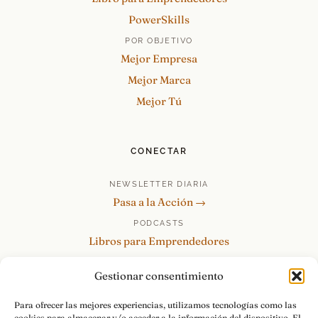
PowerSkills
POR OBJETIVO
Mejor Empresa
Mejor Marca
Mejor Tú
CONECTAR
NEWSLETTER DIARIA
Pasa a la Acción →
PODCASTS
Libros para Emprendedores
Tu Marca Personal
Gestionar consentimiento
re:Invéntate / PowerSkills
MENTOR360
Para ofrecer las mejores experiencias, utilizamos tecnologías como las
cookies para almacenar y/o acceder a la información del dispositivo. El