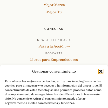
Mejor Marca
Mejor Tú
CONECTAR
NEWSLETTER DIARIA
Pasa a la Acción →
PODCASTS
Libros para Emprendedores
Tu Marca Personal
Gestionar consentimiento
re:Invéntate / PowerSkills
MENTOR360
Para ofrecer las mejores experiencias, utilizamos tecnologías como las
cookies para almacenar y/o acceder a la información del dispositivo. El
HABLAMOS
consentimiento de estas tecnologías nos permitirá procesar datos como
Contacto y consultas →
el comportamiento de navegación o las identificaciones únicas en este
sitio. No consentir o retirar el consentimiento, puede afectar
negativamente a ciertas características y funciones.