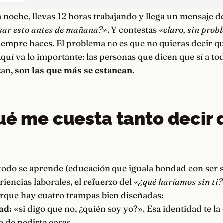
a noche, llevas 12 horas trabajando y llega un mensaje del
sar esto antes de mañana?»
. Y contestas
«claro, sin pro
siempre haces. El problema no es que no quieras decir qu
 aquí va lo importante: las personas que dicen que sí a to
zan,
son las que más se estancan
.
ué me cuesta tanto decir 
 todo se aprende (educación que iguala bondad con ser s
iencias laborales, el refuerzo del
«¿qué haríamos sin ti?
orque hay cuatro trampas bien diseñadas:
ad:
«si digo que no, ¿quién soy yo?». Esa identidad te l
e de pedirte cosas.