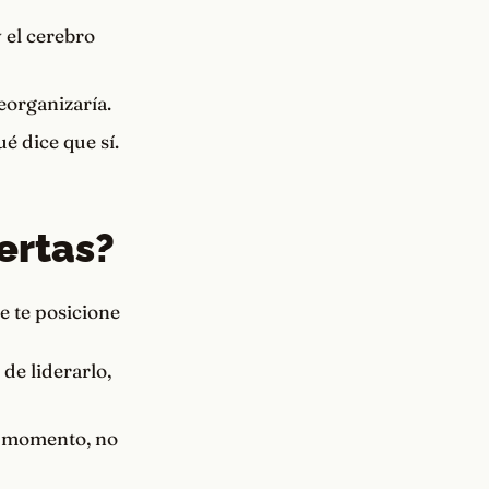
y el cerebro
reorganizaría.
é dice que sí.
ertas?
e te posicione
de liderarlo,
el momento, no