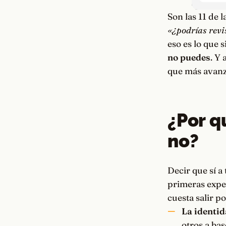
Son las 11 de l
«¿podrías revi
eso es lo que 
no puedes
. Y
que más avan
¿Por q
no?
Decir que sí a
primeras exper
cuesta salir p
La identid
otros a bas