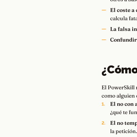
El coste a 
calcula fat
La falsa i
Confundir
¿Cómo 
El PowerSkill 
como alguien c
El no con 
¿qué te fu
El no temp
la petición.