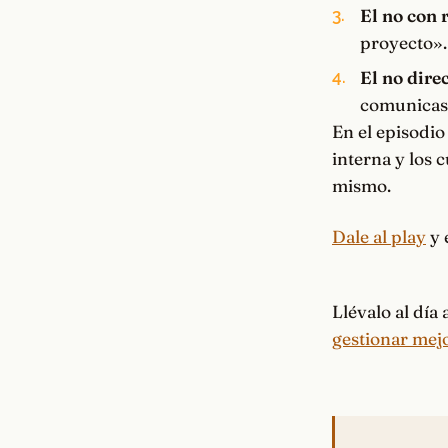
El no con 
proyecto».
El no dire
comunicas 
En el episodio
interna y los
mismo.
Dale al play
y 
Llévalo al día
gestionar mej