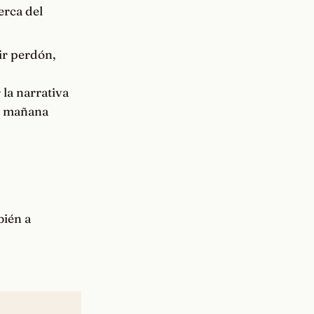
erca del
ir perdón,
 la narrativa
ar mañana
ién a