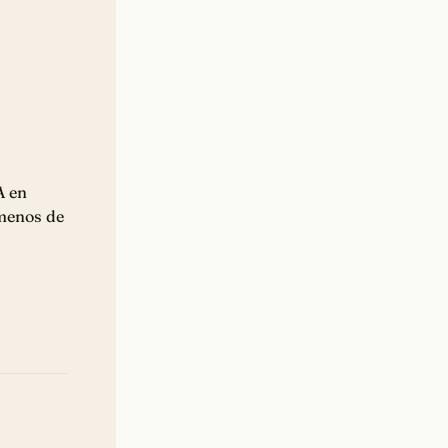
A en
 menos de