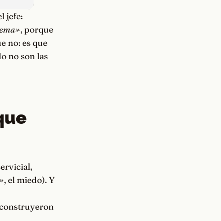
 jefe:
blema»
, porque
e no: es que
do no son las
que
ervicial,
»
, el miedo). Y
a construyeron