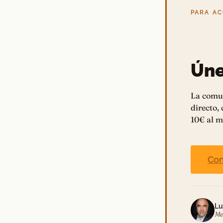
PARA A
Úne
La comu
directo,
10€ al m
Con
Lu
Me