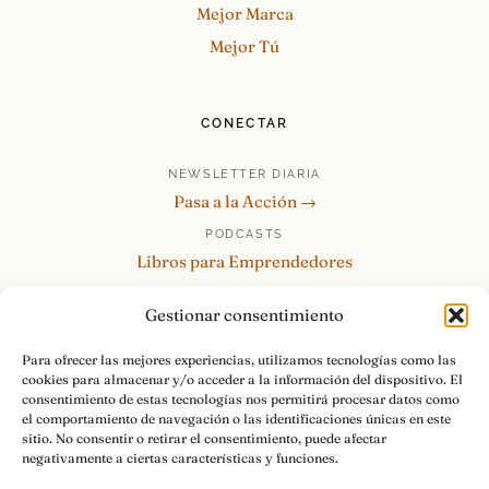
Mejor Marca
Mejor Tú
CONECTAR
NEWSLETTER DIARIA
Pasa a la Acción →
PODCASTS
Libros para Emprendedores
Tu Marca Personal
Gestionar consentimiento
re:Invéntate / PowerSkills
MENTOR360
Para ofrecer las mejores experiencias, utilizamos tecnologías como las
cookies para almacenar y/o acceder a la información del dispositivo. El
HABLAMOS
consentimiento de estas tecnologías nos permitirá procesar datos como
Contacto y consultas →
el comportamiento de navegación o las identificaciones únicas en este
sitio. No consentir o retirar el consentimiento, puede afectar
negativamente a ciertas características y funciones.