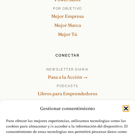
POR OBJETIVO
Mejor Empresa
Mejor Marca
Mejor Tú
CONECTAR
NEWSLETTER DIARIA
Pasa a la Acción →
PODCASTS
Libros para Emprendedores
Tu Marca Personal
Gestionar consentimiento
re:Invéntate / PowerSkills
MENTOR360
Para ofrecer las mejores experiencias, utilizamos tecnologías como las
cookies para almacenar y/o acceder a la información del dispositivo. El
HABLAMOS
consentimiento de estas tecnologías nos permitirá procesar datos como