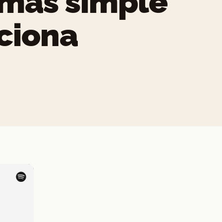
 más simple
ciona