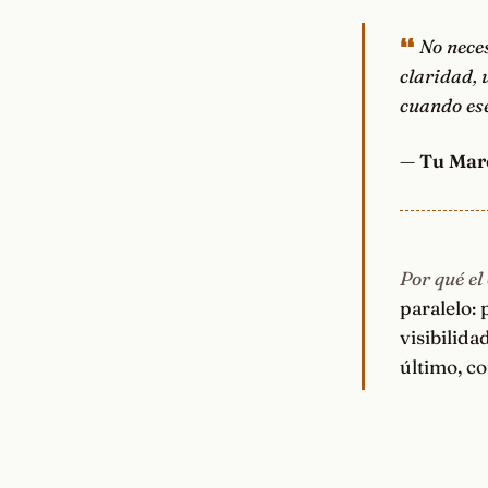
No neces
claridad,
cuando ese
—
Tu Mar
Por qué el
paralelo:
visibilida
último, c