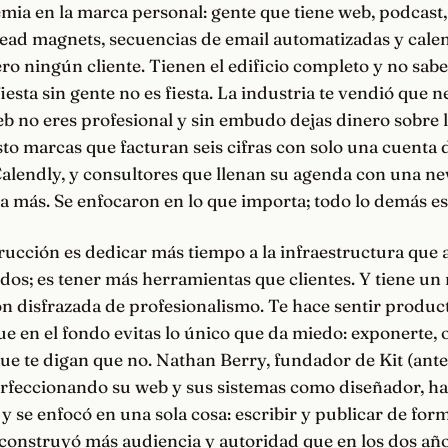
ia en la marca personal: gente que tiene web, podcast,
lead magnets, secuencias de email automatizadas y cale
ro ningún cliente. Tienen el edificio completo y no sab
fiesta sin gente no es fiesta. La industria te vendió que n
eb no eres profesional y sin embudo dejas dinero sobre 
sto marcas que facturan seis cifras con solo una cuenta
alendly, y consultores que llenan su agenda con una ne
a más. Se enfocaron en lo que importa; todo lo demás es
ucción es dedicar más tiempo a la infraestructura que a
dos; es tener más herramientas que clientes. Y tiene un
n disfrazada de profesionalismo. Te hace sentir produc
e en el fondo evitas lo único que da miedo: exponerte, o
que te digan que no. Nathan Berry, fundador de Kit (ante
rfeccionando su web y sus sistemas como diseñador, ha
 y se enfocó en una sola cosa: escribir y publicar de for
construyó más audiencia y autoridad que en los dos año