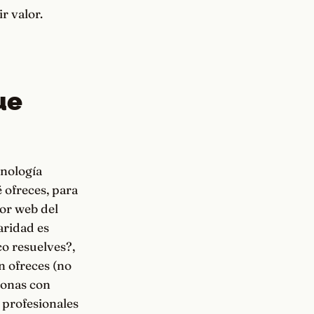
r valor.
ue
cnología
 ofreces, para
jor web del
aridad es
o resuelves?,
n ofreces (no
rsonas con
 profesionales