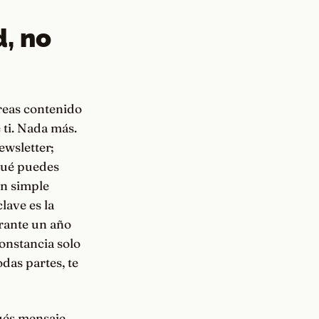
d, no
creas contenido
 ti. Nada más.
ewsletter;
 qué puedes
an simple
lave es la
urante un año
onstancia solo
odas partes, te
pués mensaje