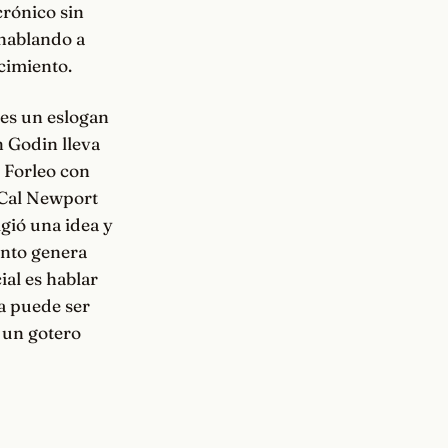
crónico sin
 hablando a
ecimiento.
 es un eslogan
h Godin lleva
 Forleo con
 Cal Newport
igió una idea y
ento genera
ial es hablar
za puede ser
 un gotero