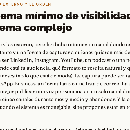
O EXTERNO Y EL ORDEN
tema mínimo de visibilida
tema complejo
vo sí es externo, pero he dicho mínimo: un canal donde 
tante y una forma de capturar a quienes quieren más de
e ser LinkedIn, Instagram, YouTube, un podcast o una n
nde está tu audiencia, qué formato te resulta natural y
meses (no lo que está de moda). La captura puede ser t
pp Business, un formulario o una lista de correo. La c
s mejor publicar una vez por semana en un solo canal d
n cinco canales durante mes y medio y abandonar. Y la c
cuando el sistema es manejable; si te propones estar en t
 que casi nadie respeta: el orden. Primero claridad, des