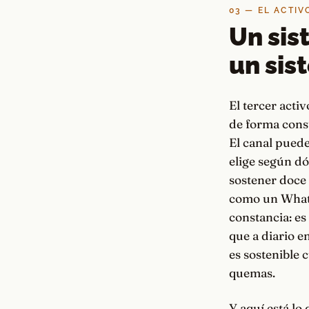
03 — EL ACTIV
Un sis
un sis
El tercer acti
de forma cons
El canal pued
elige según dó
sostener doce 
como un WhatsA
constancia: e
que a diario e
es sostenible 
quemas.
Y aquí está lo