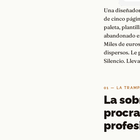
Una diseñador
de cinco págin
paleta, planti
abandonado en 
Miles de euros
dispersos. Le 
Silencio. Llev
01 — LA TRAM
La sob
procra
profes