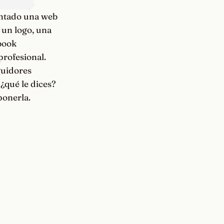
ontado una web
 un logo, una
-book
profesional.
eguidores
 ¿qué le dices?
ponerla.