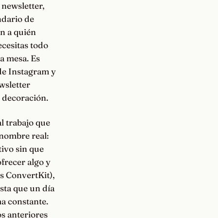
 newsletter,
ndario de
en a quién
ecesitas todo
la mesa. Es
 de Instagram y
wsletter
 decoración.
l trabajo que
 nombre real:
tivo sin que
frecer algo y
s ConvertKit),
sta que un día
ma constante.
s anteriores