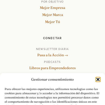
POR OBJETIVO
Mejor Empresa
Mejor Marca
Mejor Tú
CONECTAR
NEWSLETTER DIARIA
Pasa a la Acción →
PODCASTS
Libros para Emprendedores
Tu Marca Personal
Gestionar consentimiento
re:Invéntate / PowerSkills
MENTOR360
Para ofrecer las mejores experiencias, utilizamos tecnologías como las
cookies para almacenar y/o acceder a la información del dispositivo. El
HABLAMOS
consentimiento de estas tecnologías nos permitirá procesar datos como
Contacto y consultas →
el comportamiento de navegación o las identificaciones únicas en este