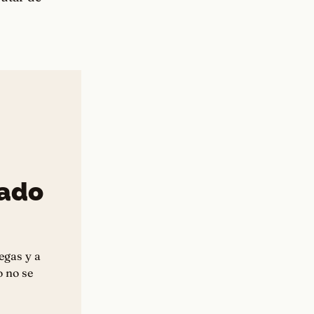
iado
egas y a
o no se