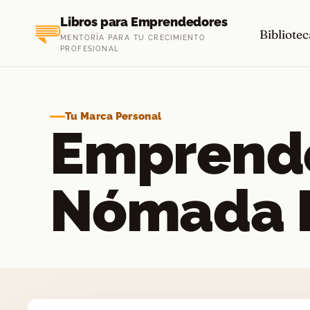
Saltar
Libros para Emprendedores
al
Bibliotec
MENTORÍA PARA TU CRECIMIENTO
contenido
PROFESIONAL
Tu Marca Personal
Emprend
Nómada D