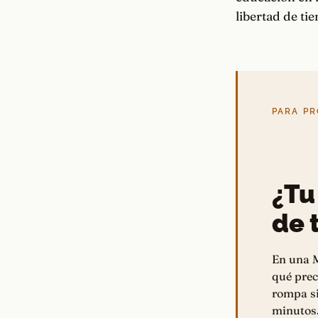
libertad de ti
PARA PR
¿Tu
de t
En una M
qué prec
rompa si
minutos