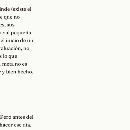
nde (existe el
te que no
es, sus
icial pequeña
el inicio de un
valuación, no
s lo que
u meta no es
 y bien hecho.
 Pero antes del
hacer ese día.