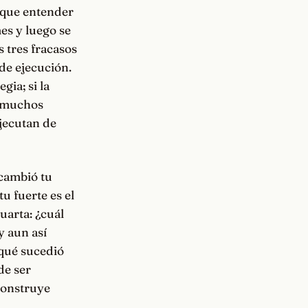
rque entender
es y luego se
 tres fracasos
de ejecución.
gia; si la
: muchos
jecutan de
 cambió tu
u fuerte es el
uarta: ¿cuál
y aun así
¿qué sucedió
de ser
 construye