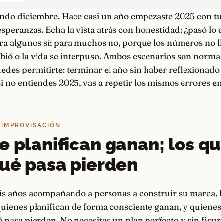
ndo diciembre. Hace casi un año empezaste 2025 con tus
 esperanzas. Echa la vista atrás con honestidad: ¿pasó lo
a algunos sí; para muchos no, porque los números no ll
bió o la vida se interpuso. Ambos escenarios son norma
edes permitirte: terminar el año sin haber reflexionado
i no entiendes 2025, vas a repetir los mismos errores e
 IMPROVISACIÓN
e planifican ganan; los q
qué pasa pierden
is años acompañando a personas a construir su marca, 
 quienes planifican de forma consciente ganan, y quien
é pasa pierden. No necesitas un plan perfecto y sin fisur