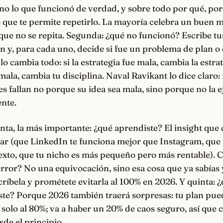
no lo que funcionó de verdad, y sobre todo por qué, po
o que te permite repetirlo. La mayoría celebra un buen m
ue no se repita. Segunda: ¿qué no funcionó? Escribe tus
 y, para cada uno, decide si fue un problema de plan o 
lo cambia todo: si la estrategia fue mala, cambia la estrate
mala, cambia tu disciplina. Naval Ravikant lo dice claro
fallan no porque su idea sea mala, sino porque no la e
nte.
ta, la más importante: ¿qué aprendiste? El insight que
r (que LinkedIn te funciona mejor que Instagram, que t
texto, que tu nicho es más pequeño pero más rentable). C
rror? No una equivocación, sino esa cosa que ya sabías 
scríbela y prométete evitarla al 100% en 2026. Y quinta: 
ste? Porque 2026 también traerá sorpresas: tu plan pue
 solo al 80%; va a haber un 20% de caos seguro, así que
sde el principio.