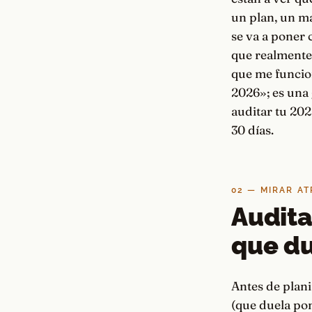
un plan, un m
se va a poner c
que realmente 
que me funcio
2026»; es una 
auditar tu 202
30 días.
02 — MIRAR A
Audita
que d
Antes de plani
(que duela pon