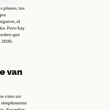
 planes, tus
 que
egaron, el
les. Pero hay
 sobre qué
n 2026.
ue van
he visto un
es simplemente
as. Necesitas