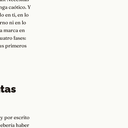
nga caótico. Y
 en ti, en lo
rno ni en lo
na marca en
uatro fases:
tus primeros
ntas
y por escrito
debería haber