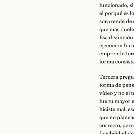
funcionado, si
el porqué es l
sorprende de q
que más duelen
Esa distinción 
ejecución fue 
emprendedores 
forma consiste
Tercera pregun
forma de pensa
vídeo y no el 
fue tu mayor e
hiciste mal; e
que no planea
correcto, pero
flexibilidad de