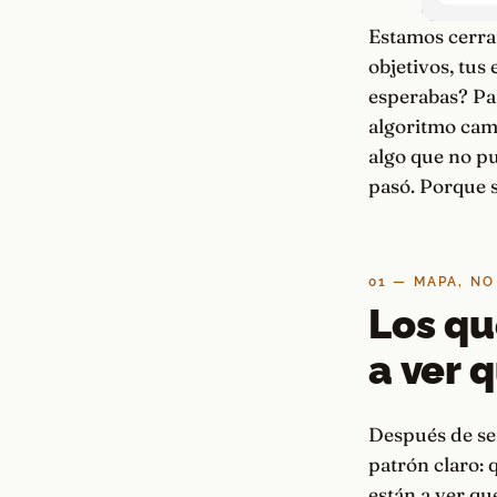
Estamos cerra
objetivos, tus
esperabas? Par
algoritmo cam
algo que no pu
pasó. Porque s
01 — MAPA, NO
Los qu
a ver 
Después de se
patrón claro:
están a ver qu