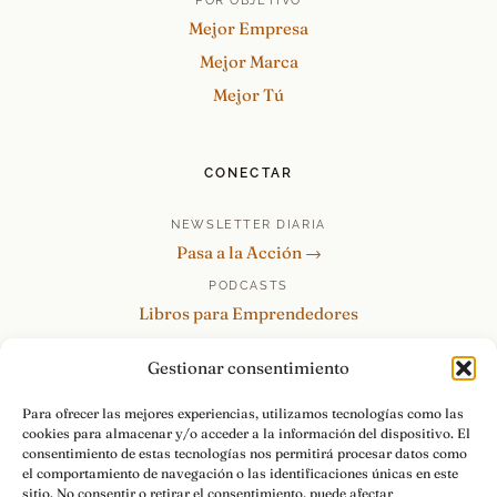
POR OBJETIVO
Mejor Empresa
Mejor Marca
Mejor Tú
CONECTAR
NEWSLETTER DIARIA
Pasa a la Acción →
PODCASTS
Libros para Emprendedores
Tu Marca Personal
Gestionar consentimiento
re:Invéntate / PowerSkills
MENTOR360
Para ofrecer las mejores experiencias, utilizamos tecnologías como las
cookies para almacenar y/o acceder a la información del dispositivo. El
HABLAMOS
consentimiento de estas tecnologías nos permitirá procesar datos como
Contacto y consultas →
el comportamiento de navegación o las identificaciones únicas en este
sitio. No consentir o retirar el consentimiento, puede afectar