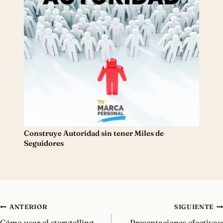
Construye Autoridad sin tener Miles de
Seguidores
Navegación
ANTERIOR
SIGUIENTE
de
Cómo usar el storytelling
Presentaciones efectivas: