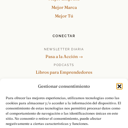
Mejor Marca
Mejor Tú
CONECTAR
NEWSLETTER DIARIA
Pasa a la Acción →
PODCASTS
Libros para Emprendedores
Tu Marca Personal
Gestionar consentimiento
re:Invéntate / PowerSkills
MENTOR360
Para ofrecer las mejores experiencias, utilizamos tecnologías como las
cookies para almacenar y/o acceder a la información del dispositivo. El
HABLAMOS
consentimiento de estas tecnologías nos permitirá procesar datos como
Contacto y consultas →
el comportamiento de navegación o las identificaciones únicas en este
sitio. No consentir o retirar el consentimiento, puede afectar
negativamente a ciertas características y funciones.