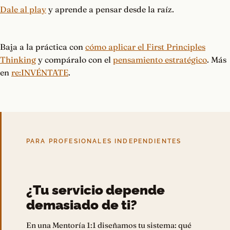
Dale al play
y aprende a pensar desde la raíz.
Baja a la práctica con
cómo aplicar el First Principles
Thinking
y compáralo con el
pensamiento estratégico
. Más
en
re:INVÉNTATE
.
PARA PROFESIONALES INDEPENDIENTES
¿Tu servicio depende
demasiado de ti?
En una Mentoría 1:1 diseñamos tu sistema: qué