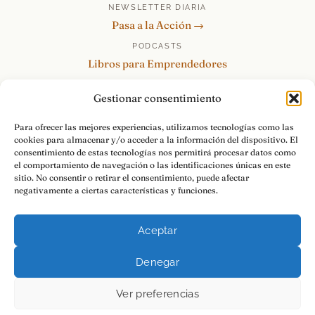
NEWSLETTER DIARIA
Pasa a la Acción →
PODCASTS
Libros para Emprendedores
Tu Marca Personal
Gestionar consentimiento
re:Invéntate / PowerSkills
MENTOR360
Para ofrecer las mejores experiencias, utilizamos tecnologías como las
cookies para almacenar y/o acceder a la información del dispositivo. El
HABLAMOS
consentimiento de estas tecnologías nos permitirá procesar datos como
Contacto y consultas →
el comportamiento de navegación o las identificaciones únicas en este
sitio. No consentir o retirar el consentimiento, puede afectar
negativamente a ciertas características y funciones.
Aceptar
© 2026 Luis Ramos · Libros para Emprendedores
Denegar
Aviso Legal
Privacidad
Cookies
Pasa a la Acción.
Ver preferencias