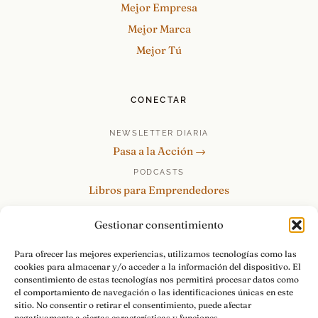
Mejor Empresa
Mejor Marca
Mejor Tú
CONECTAR
NEWSLETTER DIARIA
Pasa a la Acción →
PODCASTS
Libros para Emprendedores
Tu Marca Personal
Gestionar consentimiento
re:Invéntate / PowerSkills
MENTOR360
Para ofrecer las mejores experiencias, utilizamos tecnologías como las
cookies para almacenar y/o acceder a la información del dispositivo. El
HABLAMOS
consentimiento de estas tecnologías nos permitirá procesar datos como
Contacto y consultas →
el comportamiento de navegación o las identificaciones únicas en este
sitio. No consentir o retirar el consentimiento, puede afectar
negativamente a ciertas características y funciones.