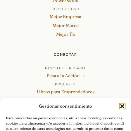
PowerSkills
POR OBJETIVO
Mejor Empresa
Mejor Marca
Mejor Tú
CONECTAR
NEWSLETTER DIARIA
Pasa a la Acción →
PODCASTS
Libros para Emprendedores
Tu Marca Personal
Gestionar consentimiento
re:Invéntate / PowerSkills
MENTOR360
Para ofrecer las mejores experiencias, utilizamos tecnologías como las
cookies para almacenar y/o acceder a la información del dispositivo. El
HABLAMOS
consentimiento de estas tecnologías nos permitirá procesar datos como