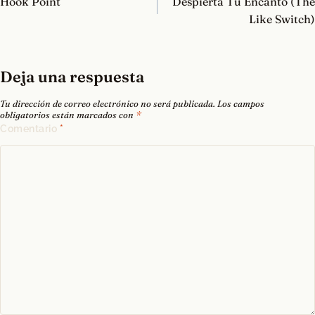
Hook Point
Despierta Tu Encanto (The
entradas
Like Switch)
Deja una respuesta
Tu dirección de correo electrónico no será publicada.
Los campos
obligatorios están marcados con
*
Comentario
*