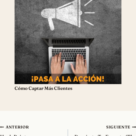
Cómo Captar Más Clientes
Navegación
ANTERIOR
SIGUIENTE
de