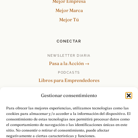
Mejor Empresa
Mejor Marca
Mejor Tú
CONECTAR
NEWSLETTER DIARIA
Pasa a la Acción →
PODCASTS
Libros para Emprendedores
Tu Marca Personal
Gestionar consentimiento
re:Invéntate / PowerSkills
MENTOR360
Para ofrecer las mejores experiencias, utilizamos tecnologías como las
cookies para almacenar y/o acceder a la información del dispositivo. El
HABLAMOS
consentimiento de estas tecnologías nos permitirá procesar datos como
Contacto y consultas →
el comportamiento de navegación o las identificaciones únicas en este
sitio. No consentir o retirar el consentimiento, puede afectar
negativamente a ciertas características y funciones.