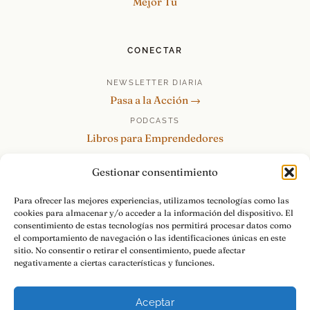
Mejor Tú
CONECTAR
NEWSLETTER DIARIA
Pasa a la Acción →
PODCASTS
Libros para Emprendedores
Tu Marca Personal
Gestionar consentimiento
re:Invéntate / PowerSkills
MENTOR360
Para ofrecer las mejores experiencias, utilizamos tecnologías como las
cookies para almacenar y/o acceder a la información del dispositivo. El
HABLAMOS
consentimiento de estas tecnologías nos permitirá procesar datos como
Contacto y consultas →
el comportamiento de navegación o las identificaciones únicas en este
sitio. No consentir o retirar el consentimiento, puede afectar
negativamente a ciertas características y funciones.
Aceptar