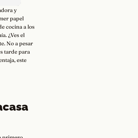
adora y
imer papel
de cocina a los
a. ¿Ves el
te. No a pesar
es tarde para
ntaja, este
racasa
a primero