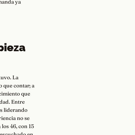
emanda ya
pieza
tuvo. La
o que contar; a
ocimiento que
idad. Entre
os liderando
riencia no se
 los 46, con 15
s escuchado en