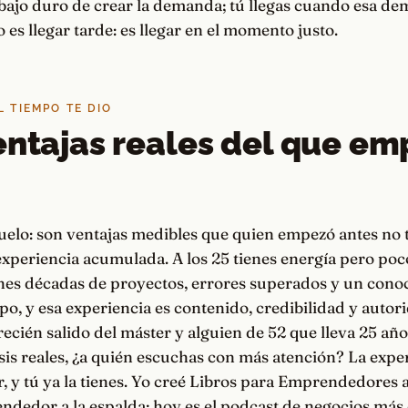
abajo duro de crear la demanda; tú llegas cuando esa d
o es llegar tarde: es llegar en el momento justo.
L TIEMPO TE DIO
entajas reales del que em
uelo: son ventajas medibles que quien empezó antes no 
experiencia acumulada. A los 25 tienes energía pero poc
ienes décadas de proyectos, errores superados y un con
mpo, y esa experiencia es contenido, credibilidad y autor
recién salido del máster y alguien de 52 que lleva 25 añ
sis reales, ¿a quién escuchas con más atención? La expe
, y tú ya la tienes. Yo creé Libros para Emprendedores a
ndedor a la espalda; hoy es el podcast de negocios má