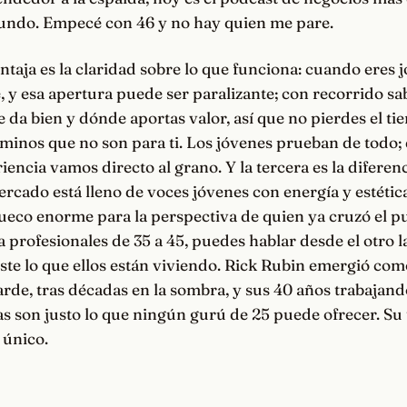
undo. Empecé con 46 y no hay quien me pare.
taja es la claridad sobre lo que funciona: cuando eres 
, y esa apertura puede ser paralizante; con recorrido sa
te da bien y dónde aportas valor, así que no pierdes el t
minos que no son para ti. Los jóvenes prueban de todo;
encia vamos directo al grano. Y la tercera es la diferen
rcado está lleno de voces jóvenes con energía y estéti
eco enorme para la perspectiva de quien ya cruzó el pue
 a profesionales de 35 a 45, puedes hablar desde el otro l
ste lo que ellos están viviendo. Rick Rubin emergió com
rde, tras décadas en la sombra, y sus 40 años trabajand
as son justo lo que ningún gurú de 25 puede ofrecer. Su
 único.