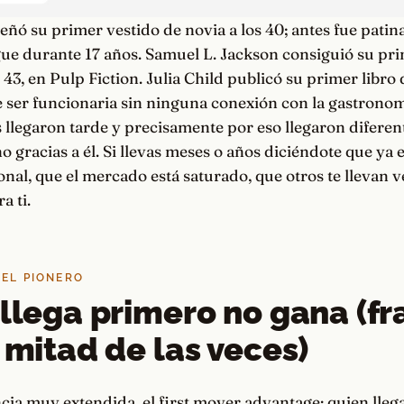
ñó su primer vestido de novia a los 40; antes fue patin
gue durante 17 años. Samuel L. Jackson consiguió su pr
 43, en Pulp Fiction. Julia Child publicó su primer libro 
 ser funcionaria sin ninguna conexión con la gastronomí
llegaron tarde y precisamente por eso llegaron diferen
no gracias a él. Si llevas meses o años diciéndote que ya 
nal, que el mercado está saturado, que otros te llevan ve
a ti.
DEL PIONERO
 llega primero no gana (f
a mitad de las veces)
ia muy extendida, el first mover advantage: quien lleg