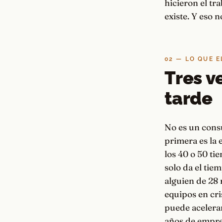
hicieron el tr
existe. Y eso n
02 — LO QUE E
Tres v
tarde
No es un cons
primera es la 
los 40 o 50 t
solo da el tie
alguien de 28 
equipos en cri
puede acelerar
años de empre