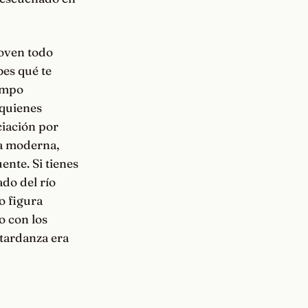
joven todo
bes qué te
iempo
 quienes
ciación por
ca moderna,
nte. Si tienes
ado del río
o figura
o con los
 tardanza era