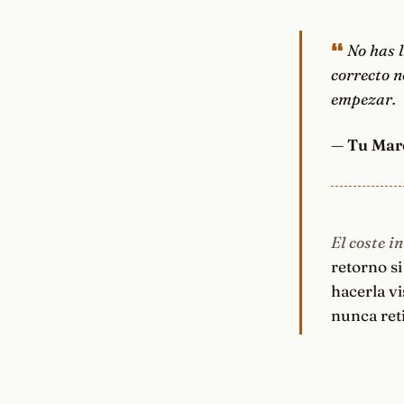
No has l
correcto n
empezar.
—
Tu Mar
El coste in
retorno s
hacerla vi
nunca ret