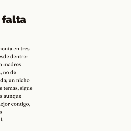
 falta
monta en tres
esde dentro:
 a madres
, no de
nda; un nicho
e temas, sigue
ns aunque
ejor contigo,
s
l.