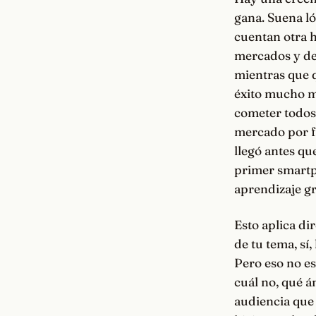
gana. Suena lóg
cuentan otra h
mercados y des
mientras que q
éxito mucho m
cometer todos 
mercado por fi
llegó antes qu
primer smartp
aprendizaje gr
Esto aplica di
de tu tema, sí
Pero eso no e
cuál no, qué á
audiencia que 