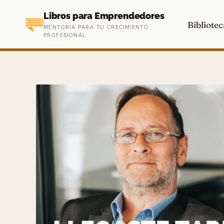
Saltar
Libros para Emprendedores
al
Bibliotec
MENTORÍA PARA TU CRECIMIENTO
contenido
PROFESIONAL