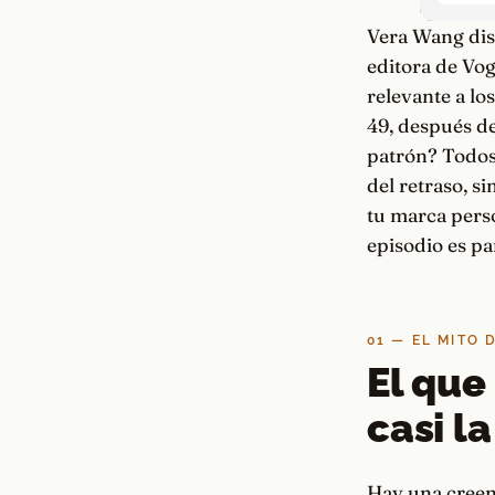
Vera Wang dise
editora de Vo
relevante a los
49, después de
patrón? Todos 
del retraso, si
tu marca perso
episodio es par
01 — EL MITO 
El que
casi l
Hay una creenc