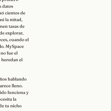
s datos
zó cientos de
si la mitad,
enen tasas de
de explorar,
eces, cuando el
rlo. MySpace
no fue el
 heredan el
 años hablando
arece lleno.
ido funciona y
cesita la
de tu nicho