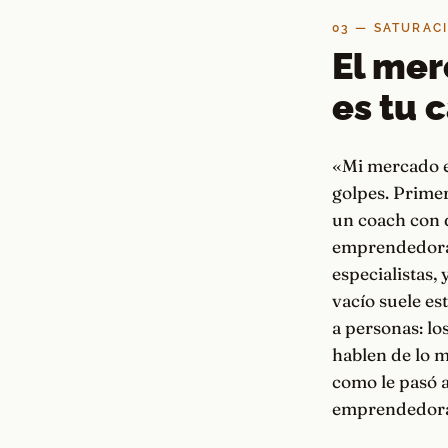
03 — SATURAC
El mer
es tu c
«Mi mercado e
golpes. Primer
un coach con 
emprendedoras 
especialistas,
vacío suele es
a personas: l
hablen de lo m
como le pasó 
emprendedoras: