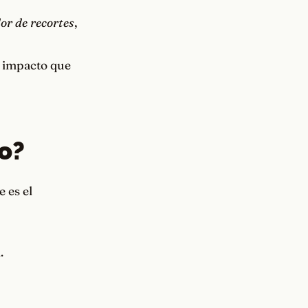
or de recortes
,
 impacto que
o?
e es el
.