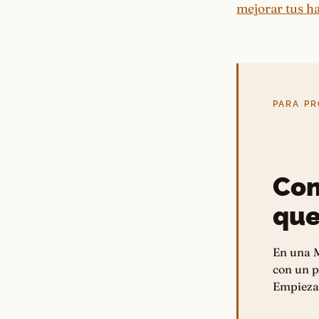
mejorar tus h
PARA PR
Con
que
En una M
con un p
Empieza 