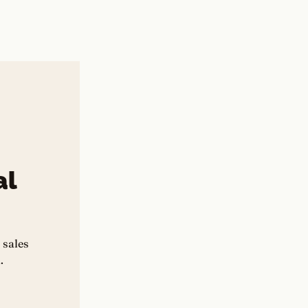
al
 sales
.