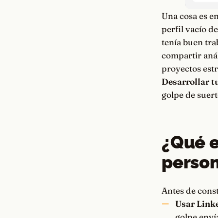
Una cosa es en
perfil vacío d
tenía buen tra
compartir anál
proyectos est
Desarrollar t
golpe de suert
¿Qué e
person
Antes de const
Usar Linke
golpe envía