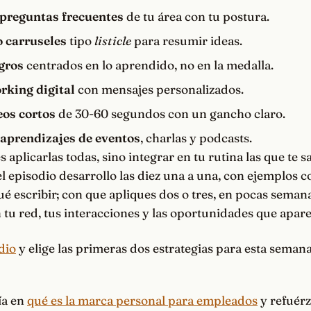
preguntas frecuentes
de tu área con tu postura.
o carruseles
tipo
listicle
para resumir ideas.
gros
centrados en lo aprendido, no en la medalla.
rking digital
con mensajes personalizados.
eos cortos
de 30-60 segundos con un gancho claro.
aprendizajes de eventos
, charlas y podcasts.
s aplicarlas todas, sino integrar en tu rutina las que te s
el episodio desarrollo las diez una a una, con ejemplos c
qué escribir; con que apliques dos o tres, en pocas seman
tu red, tus interacciones y las oportunidades que apar
dio
y elige las primeras dos estrategias para esta semana
ía en
qué es la marca personal para empleados
y refuér