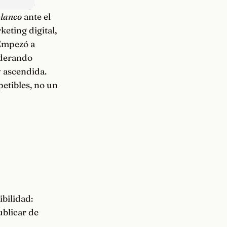
blanco
ante el
keting digital,
 Empezó a
iderando
y ascendida.
etibles, no un
ibilidad:
ublicar de