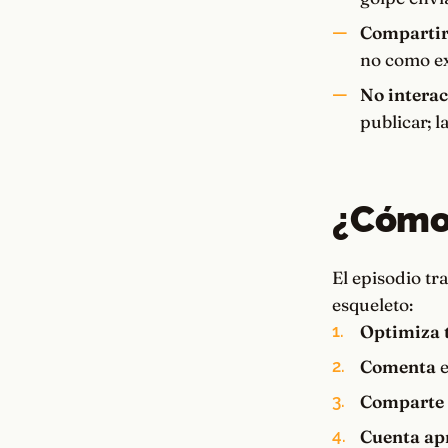
Compartir 
no como ex
No interac
publicar; 
¿Cómo 
El episodio tr
esqueleto:
Optimiza t
Comenta
e
Comparte 
Cuenta ap