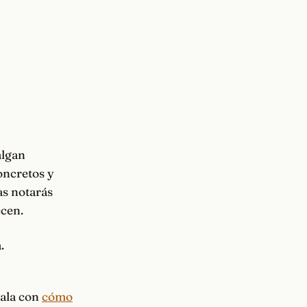
algan
oncretos y
as notarás
ecen.
.
zala con
cómo