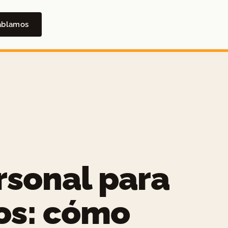
ablamos
rsonal para
s: cómo