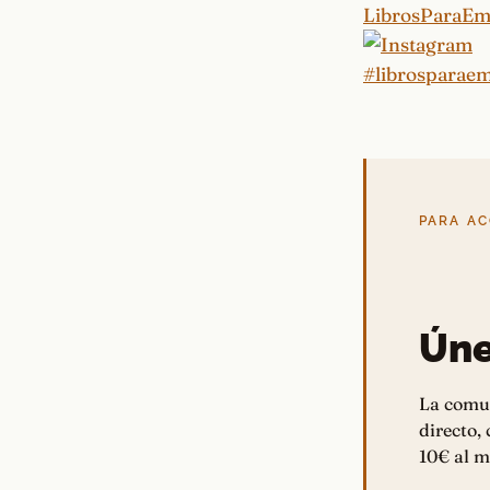
PARA A
Úne
La comu
directo,
10€ al m