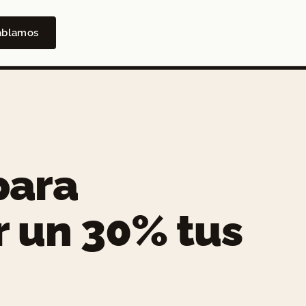
ablamos
para
 un 30% tus