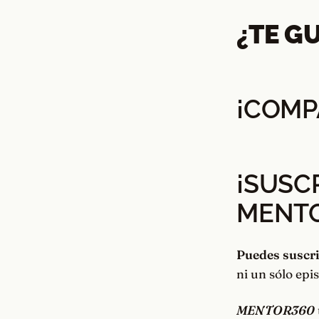
¿TE G
¡COMP
¡SUSC
MENT
Puedes suscri
ni un sólo epi
MENTOR360