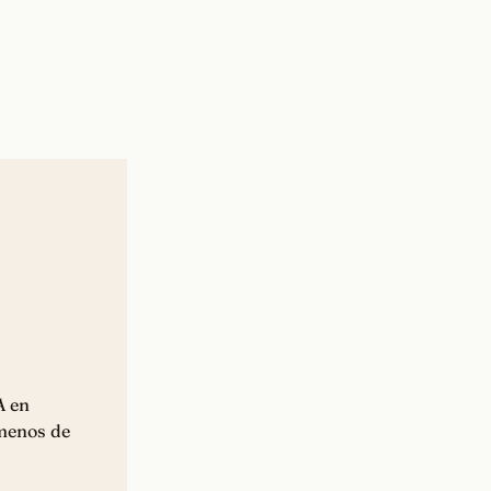
A en
 menos de