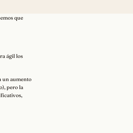
enemos que
a ágil los
en un aumento
), pero la
ficativos,