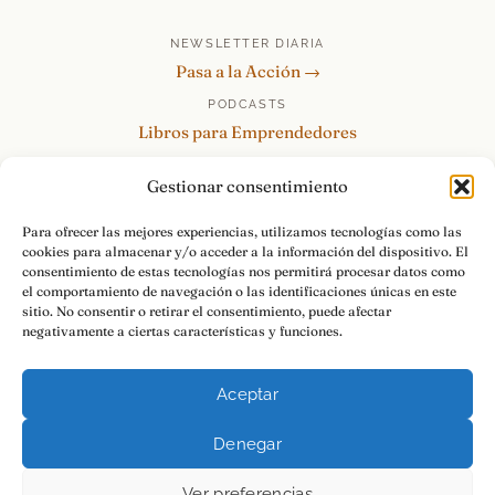
NEWSLETTER DIARIA
Pasa a la Acción →
PODCASTS
Libros para Emprendedores
Tu Marca Personal
Gestionar consentimiento
re:Invéntate / PowerSkills
MENTOR360
Para ofrecer las mejores experiencias, utilizamos tecnologías como las
cookies para almacenar y/o acceder a la información del dispositivo. El
HABLAMOS
consentimiento de estas tecnologías nos permitirá procesar datos como
Contacto y consultas →
el comportamiento de navegación o las identificaciones únicas en este
sitio. No consentir o retirar el consentimiento, puede afectar
negativamente a ciertas características y funciones.
Aceptar
© 2026 Luis Ramos · Libros para Emprendedores
Denegar
Aviso Legal
Privacidad
Cookies
Pasa a la Acción.
Ver preferencias