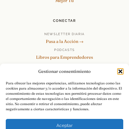
Mejor Tú
CONECTAR
NEWSLETTER DIARIA
Pasa a la Acción →
PODCASTS
Libros para Emprendedores
Tu Marca Personal
Gestionar consentimiento
re:Invéntate / PowerSkills
MENTOR360
Para ofrecer las mejores experiencias, utilizamos tecnologías como las
cookies para almacenar y/o acceder a la información del dispositivo. El
HABLAMOS
consentimiento de estas tecnologías nos permitirá procesar datos como
Contacto y consultas →
el comportamiento de navegación o las identificaciones únicas en este
sitio. No consentir o retirar el consentimiento, puede afectar
negativamente a ciertas características y funciones.
Aceptar