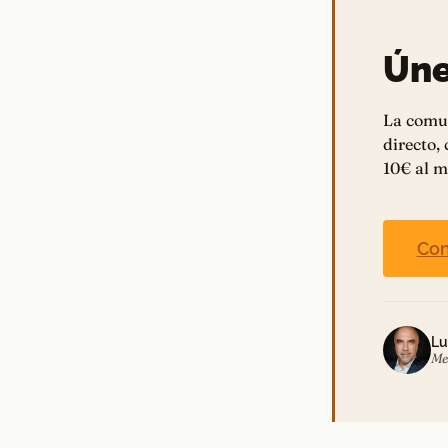
Úne
La comu
directo,
10€ al m
Con
Lu
Me