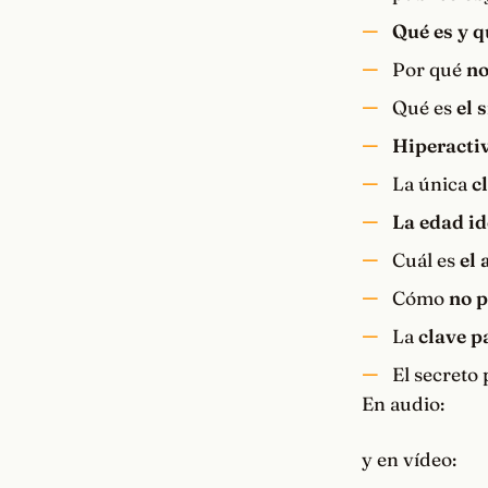
Qué es y q
Por qué
no
Qué es
el 
Hiperacti
La única
c
La edad id
Cuál es
el 
Cómo
no p
La
clave p
El secreto
En audio:
y en vídeo: