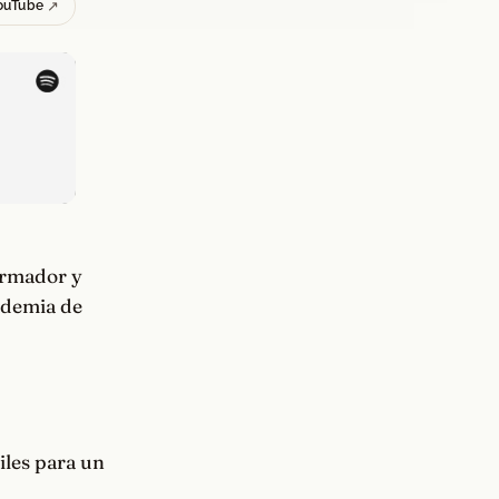
ouTube
ormador y
ademia de
les para un