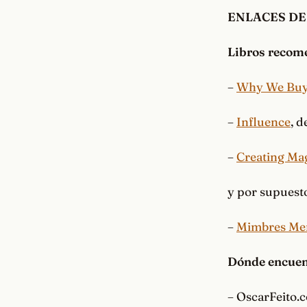
ENLACES DE
Libros recom
–
Why We Bu
–
Influence
, d
–
Creating Ma
y por supuest
–
Mimbres Men
Dónde encuen
– OscarFeito.