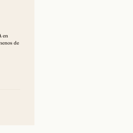
A en
 menos de