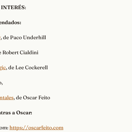
 INTERÉS
:
endados:
y
, de Paco Underhill
e Robert Cialdini
gic
, de Lee Cockerell
o,
tales
, de Oscar Feito
tras a Oscar:
com:
https://oscarfeito.com