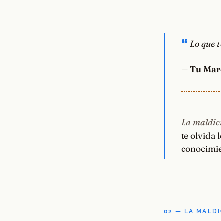
Lo que t
—
Tu Mar
La maldici
te olvida 
conocimie
02 — LA MALDI