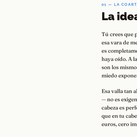
01 — LA COAR
La ide
Tú crees que p
esa vara de me
es completame
haya oído. A l
son los mismos
miedo expone
Esa valla tan 
— no es exigen
cabeza es perf
que en tu cabe
euros, cero im