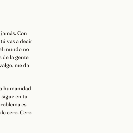
o jamás. Con
tú vas a decir
 el mundo no
 de la gente
valgo, me da
e la humanidad
 sigue en tu
 problema es
ale cero. Cero