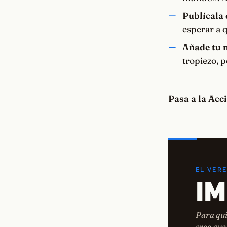
Publícala
esperar a q
Añade tu 
tropiezo, 
Pasa a la Acc
EL VER
I
Para qui
cree que 