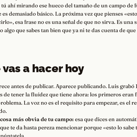
Y tú ahí mirando ese hueco del tamaño de un campo de f
e es demasiado básico. La próxima vez que pienses «est
irlo», esa frase no es una señal de que no sirva. Es una 
 algo que sabes tan bien que ya ni te das cuenta de que 
 vas a hacer hoy
ece antes de publicar. Aparece publicando. Luis grabó 
 de tener la fluidez que tiene ahora: los primeros eran fl
roblema. La voz no es el requisito para empezar, es el r
do.
 cosa más obvia de tu campo:
esa que dices en automáti
a que te da hasta pereza mencionar porque «esto lo sabe 
púntatela.