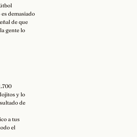
útbol
o es demasiado
señal de que
la gente lo
1.700
ojitos y lo
esultado de
co a tus
todo el