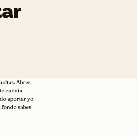
tar
ueltas. Abres
te cuenta
edo aportar yo
el fondo sabes