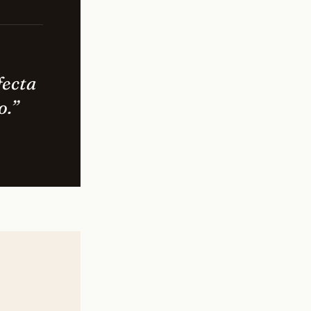
fecta
o.”