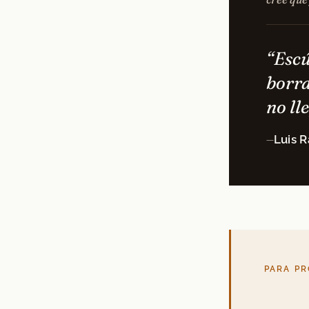
“Escú
borra
no ll
Luis 
—
PARA PR