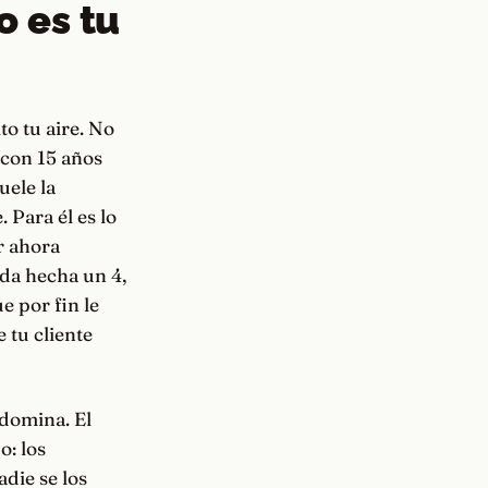
o es tu
to tu aire. No
 con 15 años
uele la
 Para él es lo
r ahora
alda hecha un 4,
e por fin le
e tu cliente
 domina. El
o: los
adie se los