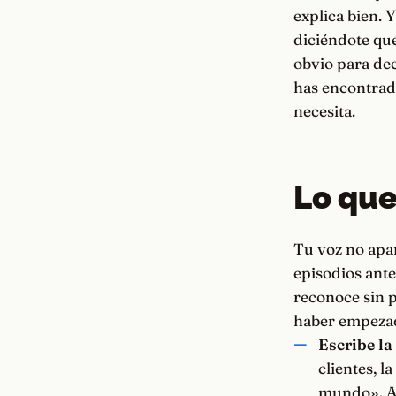
explica bien. 
diciéndote qu
obvio para dec
has encontrado
necesita.
Lo que
Tu voz no apar
episodios antes
reconoce sin p
haber empeza
Escribe la
clientes, l
mundo». A