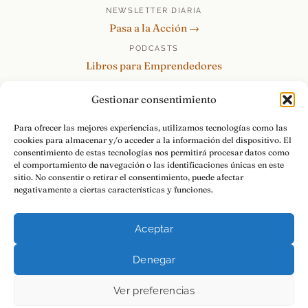
NEWSLETTER DIARIA
Pasa a la Acción →
PODCASTS
Libros para Emprendedores
Tu Marca Personal
Gestionar consentimiento
re:Invéntate / PowerSkills
MENTOR360
Para ofrecer las mejores experiencias, utilizamos tecnologías como las
cookies para almacenar y/o acceder a la información del dispositivo. El
HABLAMOS
consentimiento de estas tecnologías nos permitirá procesar datos como
Contacto y consultas →
el comportamiento de navegación o las identificaciones únicas en este
sitio. No consentir o retirar el consentimiento, puede afectar
negativamente a ciertas características y funciones.
Aceptar
© 2026 Luis Ramos · Libros para Emprendedores
Denegar
Aviso Legal
Privacidad
Cookies
Pasa a la Acción.
Ver preferencias