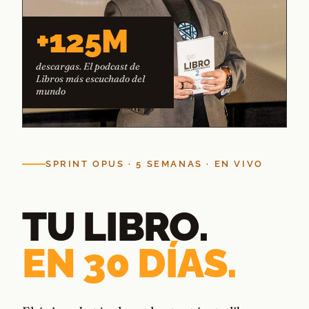
+125M
descargas. El podcast de
Libros más escuchado del
mundo
SPRINT OPUS · 5 SEMANAS · EN VIVO
TU LIBRO.
EN 30 DÍAS.