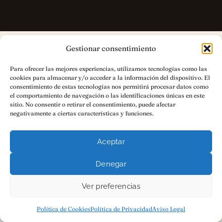
Gestionar consentimiento
P.D.
Para ofrecer las mejores experiencias, utilizamos tecnologías como las
cookies para almacenar y/o acceder a la información del dispositivo. El
El contenido que publicas esta semana
consentimiento de estas tecnologías nos permitirá procesar datos como
el comportamiento de navegación o las identificaciones únicas en este
desaparecerá del feed en 48 horas.
Tu libro
sitio. No consentir o retirar el consentimiento, puede afectar
seguirá posicionándote dentro de diez
negativamente a ciertas características y funciones.
años.
Si llevas tiempo sabiendo que tienes un
libro dentro, la única pregunta que queda es
Aceptar
cuándo vas a escribirlo.
Denegar
Apúntate a la newsletter →
Ver preferencias
Política de Cookies
Política de Privacidad
Aviso Legal