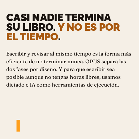
Las grandes conferencias, los medios, las
salas llenas: casi siempre empiezan por
CASI NADIE TERMINA
haber escrito el libro.
Es la llave que abre
SU LIBRO.
Y NO ES POR
esa puerta.
EL TIEMPO
.
Escribir y revisar al mismo tiempo es la forma más
eficiente de no terminar nunca. OPUS separa las
dos fases por diseño. Y para que escribir sea
posible aunque no tengas horas libres, usamos
dictado e IA como herramientas de ejecución.
I