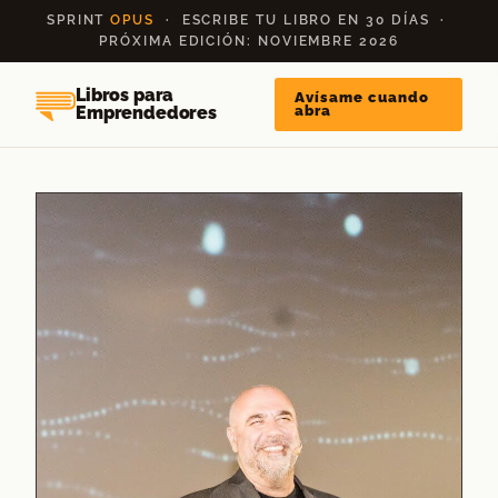
Saltar
SPRINT
OPUS
· ESCRIBE TU LIBRO EN 30 DÍAS ·
al
PRÓXIMA EDICIÓN: NOVIEMBRE 2026
contenido
Libros para
Avísame cuando
Emprendedores
abra