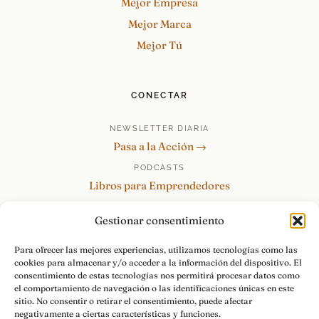
Mejor Empresa
Mejor Marca
Mejor Tú
CONECTAR
NEWSLETTER DIARIA
Pasa a la Acción →
PODCASTS
Libros para Emprendedores
Tu Marca Personal
Gestionar consentimiento
re:Invéntate / PowerSkills
MENTOR360
Para ofrecer las mejores experiencias, utilizamos tecnologías como las
cookies para almacenar y/o acceder a la información del dispositivo. El
HABLAMOS
consentimiento de estas tecnologías nos permitirá procesar datos como
Contacto y consultas →
el comportamiento de navegación o las identificaciones únicas en este
sitio. No consentir o retirar el consentimiento, puede afectar
negativamente a ciertas características y funciones.