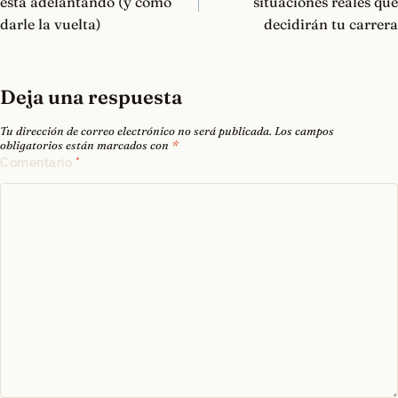
entradas
está adelantando (y cómo
situaciones reales que
darle la vuelta)
decidirán tu carrera
Deja una respuesta
Tu dirección de correo electrónico no será publicada.
Los campos
obligatorios están marcados con
*
Comentario
*